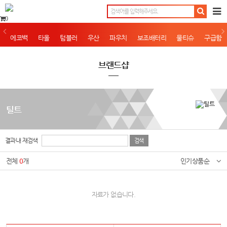
0
에코백
타올
텀블러
우산
파우치
보조배터리
물티슈
구급함
브랜드샵
틸트
결과내 재검색
전체
0
개
인기상품순
자료가 없습니다.