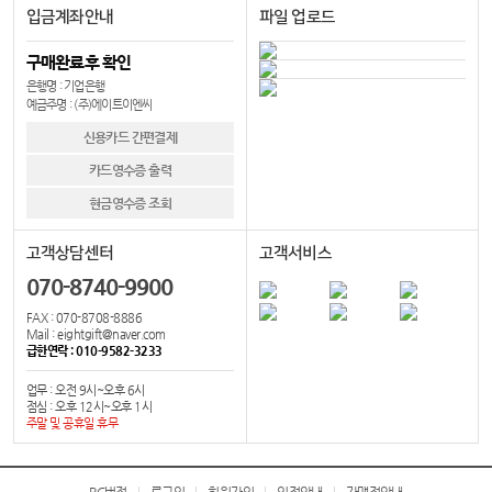
입금계좌안내
파일 업로드
구매완료후 확인
은행명 : 기업은행
예금주명 : (주)에이트이엔씨
신용카드 간편결제
카드영수증 출력
현금영수증 조회
고객상담센터
고객서비스
070-8740-9900
FAX : 070-8708-8886
Mail : eightgift@naver.com
급한연락 : 010-9582-3233
업무 : 오전 9시~오후 6시
점심 : 오후 12시~오후 1시
주말 및 공휴일 휴무