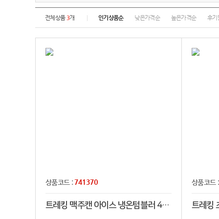
전체상품
3
개
인기상품순
낮은가격순
높은가격순
후기
741370
상품코드 :
상품코드 
트레킹 맥주캔 아이스 냉온텀블러 450ml