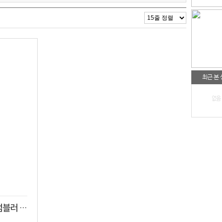
최근 본
없음
트레킹 초경량 보온보냉 진공텀블러 포토330 (포토전사 텀블러)