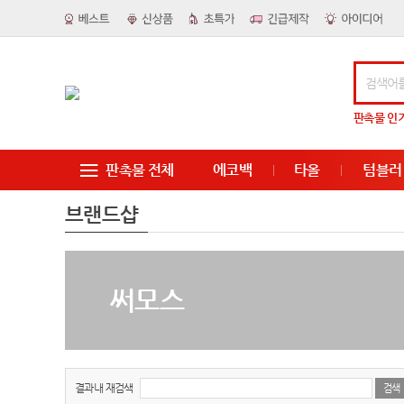
판촉물
인
판촉물 전체
에코백
타올
텀블러
브랜드샵
써모스
결과내 재검색