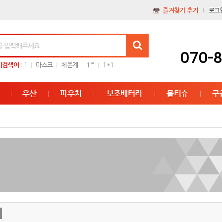
즐겨찾기 추가
로그
070-
기검색어
:
1
마스크
체온계
1'"
1*1
우산
파우치
보조배터리
물티슈
구