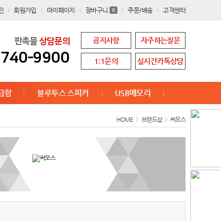
인
회원가입
마이페이지
장바구니
주문/배송
고객센터
0
공지사항
자주하는질문
판촉물
상담문의
8740-9900
1:1문의
실시간카톡상담
급함
블루투스 스피커
USB메모리
HOME
>
브랜드샵
>
써모스