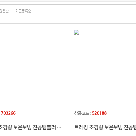
많은순
최근등록순
703266
520188
:
상품코드 :
트레킹 초경량 보온보냉 진공텀블러 포토450 (포토전사 텀블러)