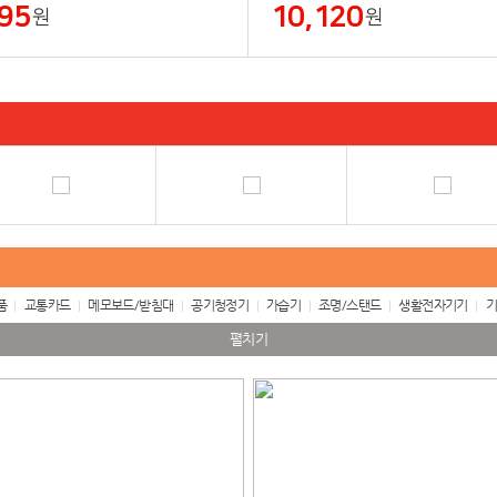
95
10,120
원
원
품
교통카드
메모보드/받침대
공기청정기
가습기
조명/스탠드
생활전자기기
기
펼치기