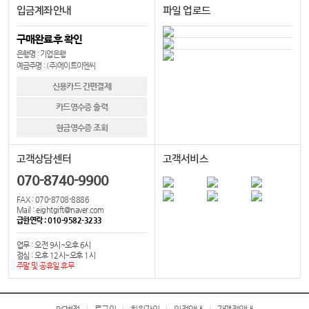
입금계좌안내
파일 업로드
구매완료후 확인
은행명 : 기업은행
예금주명 : (주)에이트이엔씨
신용카드 간편결제
카드영수증 출력
현금영수증 조회
고객상담센터
고객서비스
070-8740-9900
FAX : 070-8708-8886
Mail : eightgift@naver.com
급한연락 : 010-9582-3233
업무 : 오전 9시~오후 6시
점심 : 오후 12시~오후 1시
주말 및 공휴일 휴무