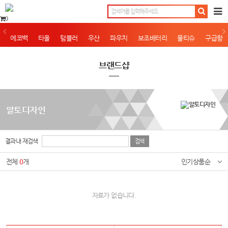
0
에코백
타올
텀블러
우산
파우치
보조배터리
물티슈
구급함
브랜드샵
알토디자인
결과내 재검색
전체
0
개
인기상품순
자료가 없습니다.