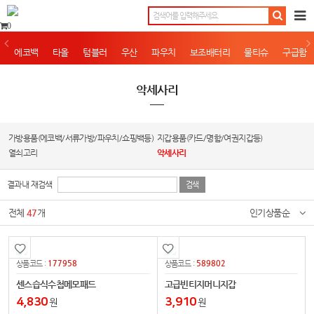
0
에코백
타올
텀블러
우산
파우치
보조배터리
물티슈
구급함
악세사리
가방용품(에코백/서류가방/파우치/쇼핑백등)
지갑용품(카드/명함/여권지갑등)
열쇠고리
악세사리
결과내 재검색
전체
47
개
인기상품순
177958
589802
상품코드 :
상품코드 :
센스습식수첩메모패드
고급빈티지머니지갑
4,830
3,910
원
원