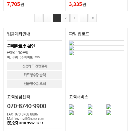
7,705
3,335
원
원
1
2
3
입금계좌안내
파일 업로드
구매완료후 확인
은행명 : 기업은행
예금주명 : (주)에이트이엔씨
신용카드 간편결제
카드영수증 출력
현금영수증 조회
고객상담센터
고객서비스
070-8740-9900
FAX : 070-8708-8886
Mail : eightgift@naver.com
급한연락 : 010-9582-3233