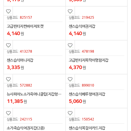
825157
219425
상품코드 :
상품코드 :
고급빈티지썬바이져포켓
센스습식여권지갑
4,140
4,140
원
원
413278
478198
상품코드 :
상품코드 :
센스습식머니지갑
고급빈티지똑딱이명함지갑
3,335
4,370
원
원
572882
899010
상품코드 :
상품코드 :
뉴사피아노소가죽머니클립(지갑형2종)
센스습식베루형여권지갑
11,385
5,060
원
원
242115
150542
상품코드 :
상품코드 :
소가죽습식여권지갑(2종)
센스습식목걸이카드지갑