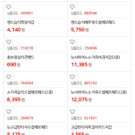
340991
869546
상품코드 :
상품코드 :
센스습식명함지갑
센스습식베루형수첩메모패드
4,140
5,750
원
원
719278
250696
상품코드 :
상품코드 :
홍보용실리콘밴드
뉴사피아노소가죽여권지갑(2종)
690
11,385
원
원
764564
805192
상품코드 :
상품코드 :
소가죽습식수첩메모패드(2종)
뉴사피아노소가죽수첩메모패드(2종)
8,395
12,075
원
원
260679
621831
상품코드 :
상품코드 :
뉴고급빈티지수첩메모패드
고급빈티지목걸이카드지갑
5,175
3,565
원
원