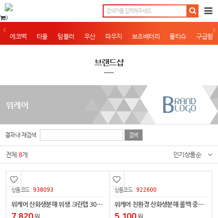
0
에코백
타올
텀블러
우산
파우치
보조배터리
물티슈
구급함
브랜드샵
위케어
결과내 재검색
전체
8
개
인기상품순
938093
922600
상품코드 :
상품코드 :
위케어 산화생분해 위생 크린랩 30cm*100m
위케어 친환경 산화생분해 롤백 중형 200매
7,820
5,100
원
원