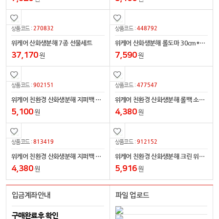
270832
448792
상품코드 :
상품코드 :
위케어 산화생분해 7종 선물세트
위케어 산화생분해 롤도마 30cm*3m
37,170
7,590
원
원
902151
477547
상품코드 :
상품코드 :
위케어 친환경 산화생분해 지퍼백 중형 50매
위케어 친환경 산화생분해 롤백 소형 200매
5,100
4,380
원
원
813419
912152
상품코드 :
상품코드 :
위케어 친환경 산화생분해 지퍼백 소형 50매
위케어 친환경 산화생분해 크린 위생장갑 중형 200매
4,380
5,916
원
원
입금계좌안내
파일 업로드
구매완료후 확인