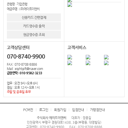
은행명 : 기업은행
예금주명 : (주)에이트이엔씨
신용카드 간편결제
카드영수증 출력
현금영수증 조회
고객상담센터
고객서비스
070-8740-9900
FAX : 070-8708-8886
Mail : eightgift@naver.com
급한연락 : 010-9582-3233
업무 : 오전 9시~오후 6시
점심 : 오후 12시~오후 1시
주말 및 공휴일 휴무
PC버전
로그인
회원가입
입점안내
가맹점안내
주식회사 에이트이엔씨
대표자 : 정종길
인천광역시 부평구 경원대로1438, 3층(부평동, 대영빌딩)
고객센터 : 070-8740-9900
FAX : 070-8708-8886