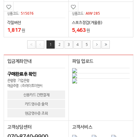
515076
AIW-285
상품코드 :
상품코드 :
각질버선
스포츠장갑(겨울용)
1,817
5,463
원
원
1
2
3
4
5
입금계좌안내
파일 업로드
구매완료후 확인
은행명 : 기업은행
예금주명 : (주)에이트이엔씨
신용카드 간편결제
카드영수증 출력
현금영수증 조회
고객상담센터
고객서비스
070-8740-9900