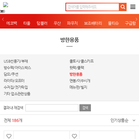
0
에코백
타올
텀블러
우산
파우치
보조배터리
물티슈
구급함
방한용품
USB선풍기/부채
쿨토시/쿨스카프
방수팩/아이스박스
핫팩/쿨팩
담요/쿠션
방한용품
라이타/오프터
면봉/이쑤시개
수저집/젓가락집
메뉴판/빌지
기타 업소관련상품
결과내 재검색
전체
186
개
인기상품순