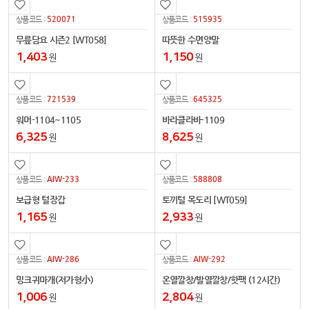
520071
515935
상품코드 :
상품코드 :
무릎담요 시즌2 [WT058]
따뜻한 수면양말
1,403
1,150
원
원
721539
645325
상품코드 :
상품코드 :
워머-1104~1105
바라클라바-1109
6,325
8,625
원
원
AIW-233
588808
상품코드 :
상품코드 :
보급형 털장갑
토끼털 목도리 [WT059]
1,165
2,933
원
원
AIW-286
AIW-292
상품코드 :
상품코드 :
밍크귀마개(저가형小)
온열깔창/발열깔창/핫팩 (12시간)
1,006
2,804
원
원