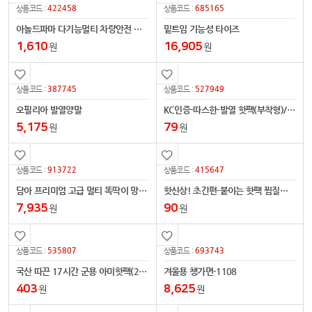
422458
685165
상품코드 :
상품코드 :
아놀드파마 다기능멀티 차량안전 성에제거장갑
밑트임 기능성 타이즈
1,610
16,905
원
원
387745
527949
상품코드 :
상품코드 :
오필리아 발열양말
KC인증-따스한-발열 핫팩(부착형)/손난로
5,175
79
원
원
913722
415647
상품코드 :
상품코드 :
담아 프리미엄 고급 멀티 똑딱이 망토 담요 130x80(cm)
핫신상! 초간편-붙이는 핫팩 찜질팩 손난로
7,935
90
원
원
535807
693743
상품코드 :
상품코드 :
국산 따끈 17시간 군용 아미핫팩(25제조)
겨울용 챙가면-1108
403
8,625
원
원