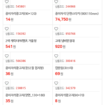
545801
244966
상품코드 :
상품코드 :
종이자석광고지(90*120)
종이자석 단면스티커 (90X110mm)
14
74,750
원
원
156392
950766
상품코드 :
상품코드 :
2색 캐릭터PR펜大 거울형
고래 냄비받침대
541
920
원
원
566386
300416
상품코드 :
상품코드 :
종이자석광고지(장32절 접지형)
컵받침(코스타)
36
69
원
원
238815
342379
상품코드 :
상품코드 :
종이자석광고지(양면_130*180)
종이자석광고지(90*70)
35
8
원
원