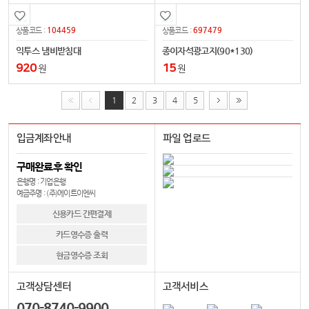
104459
697479
상품코드 :
상품코드 :
익투스 냄비받침대
종이자석광고지(90*130)
920
15
원
원
1
2
3
4
5
입금계좌안내
파일 업로드
구매완료후 확인
은행명 : 기업은행
예금주명 : (주)에이트이엔씨
신용카드 간편결제
카드영수증 출력
현금영수증 조회
고객상담센터
고객서비스
070-8740-9900