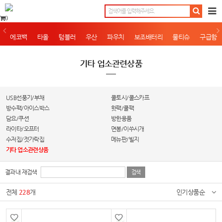
0
에코백
타올
텀블러
우산
파우치
보조배터리
물티슈
구급함
기타 업소관련상품
USB선풍기/부채
쿨토시/쿨스카프
방수팩/아이스박스
핫팩/쿨팩
담요/쿠션
방한용품
라이타/오프터
면봉/이쑤시개
수저집/젓가락집
메뉴판/빌지
기타 업소관련상품
결과내 재검색
전체
228
개
인기상품순