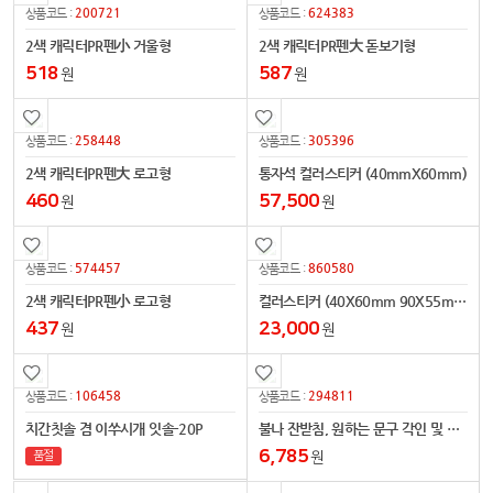
200721
624383
상품코드 :
상품코드 :
2색 캐릭터PR펜小 거울형
2색 캐릭터PR펜大 돋보기형
518
587
원
원
258448
305396
상품코드 :
상품코드 :
2색 캐릭터PR펜大 로고형
통자석 컬러스티커 (40mmX60mm)
460
57,500
원
원
574457
860580
상품코드 :
상품코드 :
2색 캐릭터PR펜小 로고형
컬러스티커 (40X60mm 90X55mm)
437
23,000
원
원
106458
294811
상품코드 :
상품코드 :
치간칫솔 겸 이쑤시개 잇솔-20P
불나 잔받침, 원하는 문구 각인 및 사진인쇄, LED모듈 탑재, 컵받침, 우드코스터
6,785
원
품절