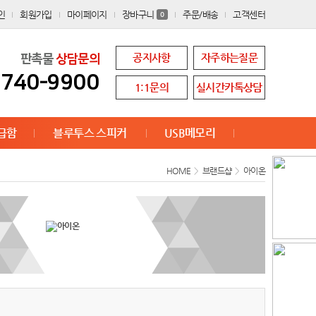
인
회원가입
마이페이지
장바구니
주문/배송
고객센터
0
공지사항
자주하는질문
판촉물
상담문의
8740-9900
1:1문의
실시간카톡상담
급함
블루투스 스피커
USB메모리
HOME
>
브랜드샵
>
아이온