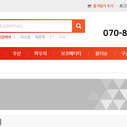
즐겨찾기 추가
로그
070-
기검색어
:
1
마스크
체온계
1'"
1*1
우산
파우치
보조배터리
물티슈
구