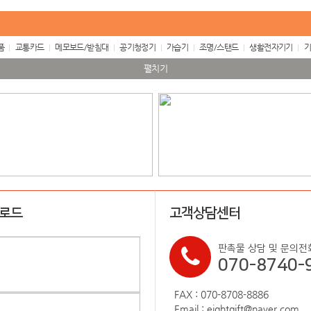
품
교통카드
메모보드/받침대
공기청정기
가습기
조명/스탠드
생활전자기기
기
펼치기
업로드
고객상담센터
판촉물 상담 및 문의전
070-8740-
FAX : 070-8708-8886
Email : eightgift@naver.com