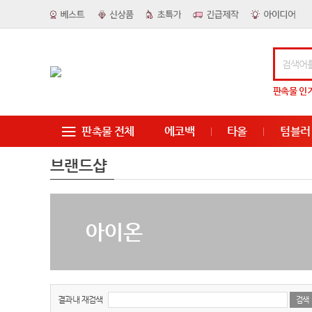
판촉물
인
판촉물 전체
에코백
타올
텀블러
브랜드샵
아이온
결과내 재검색