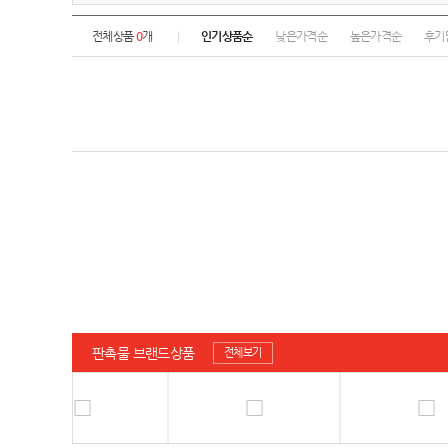
전체상품
0
개
인기상품순
낮은가격순
높은가격순
후기
판촉물 브랜드상품
전체보기