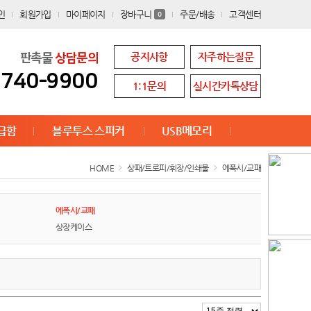
인
회원가입
마이페이지
장바구니
주문/배송
고객센터
0
공지사항
자주하는질문
판촉물
상담문의
8740-9900
1:1문의
실시간카톡상담
급함
블루투스 스피커
USB메모리
HOME
상패/트로피/휘장/인쇄물
에폭시/교패
에폭시/교패
상장케이스