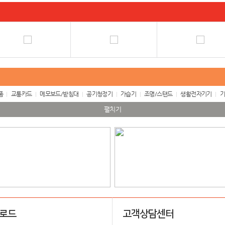
품
교통카드
메모보드/받침대
공기청정기
가습기
조명/스탠드
생활전자기기
기
펼치기
업로드
고객상담센터