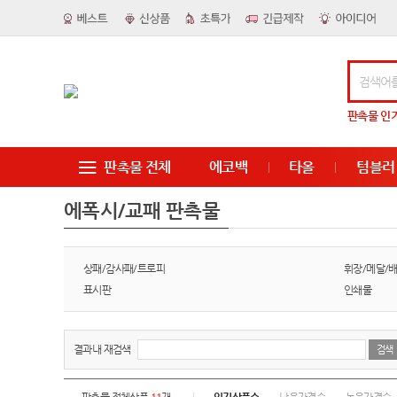
판촉물
인
판촉물 전체
에코백
타올
텀블러
에폭시/교패 판촉물
상패/감사패/트로피
휘장/메달/
표시판
인쇄물
결과내 재검색