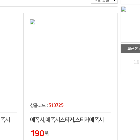
최근 본
없음
513725
상품코드 :
에폭시
에폭시,에폭시스티커,스티커에폭시
190
원