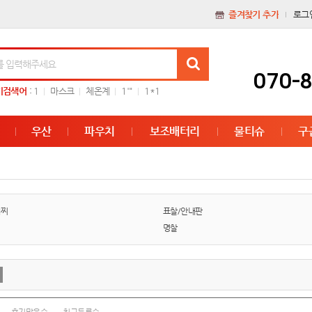
즐겨찾기 추가
로그
070-
기검색어
:
1
마스크
체온계
1'"
1*1
우산
파우치
보조배터리
물티슈
구
배찌
표찰/안내판
명찰