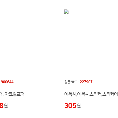
900644
227907
:
상품코드 :
패, 아크릴교패
에폭시,에폭시스티커,스티커
8
305
원
원