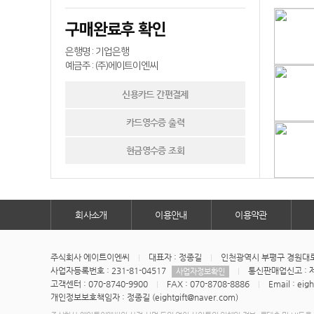
구매완료후 확인
은행명 : 기업은행
예금주 : (주)에이트이엔씨
신용카드 간편결제
카드영수증 출력
현금영수증 조회
회사소개
이용안내
이용약관
주식회사 에이트이엔씨
대표자 : 정종길
인천광역시 부평구 경원대로1
사업자등록번호 : 231-81-04517
통신판매업신고 : 제
사업자정보확인
고객센터 : 070-8740-9900
FAX : 070-8708-8886
Email : eig
개인정보보호책임자 : 정종길 (eightgift@naver.com)