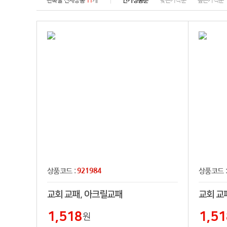
판촉물 전체상품
11
개
인기상품순
낮은가격순
높은가격순
921984
상품코드 :
상품코드 
교회 교패, 아크릴교패
교회 교
1,518
1,51
원