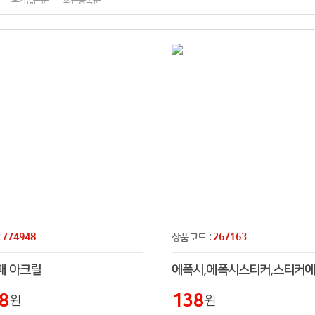
후기많은순
최근등록순
774948
267163
:
상품코드 :
패 아크릴
에폭시,에폭시스티커,스티커
8
138
원
원