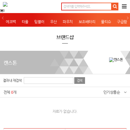
0
에코백
타올
텀블러
우산
파우치
보조배터리
물티슈
구급함
브랜드샵
캔스톤
결과내 재검색
전체
0
개
인기상품순
자료가 없습니다.