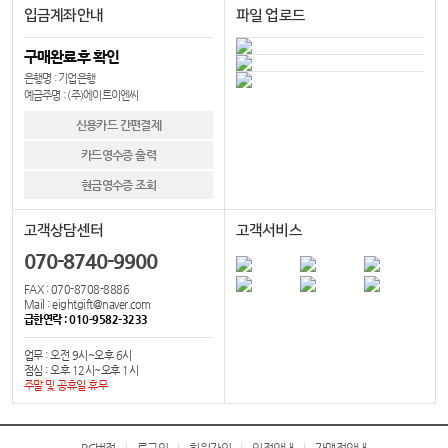
입금계좌안내
파일 업로드
구매완료후 확인
은행명 : 기업은행
예금주명 : (주)에이트이엔씨
신용카드 간편결제
카드영수증 출력
현금영수증 조회
고객상담센터
고객서비스
070-8740-9900
FAX : 070-8708-8886
Mail : eightgift@naver.com
급한연락 : 010-9582-3233
업무 : 오전 9시~오후 6시
점심 : 오후 12시~오후 1시
주말 및 공휴일 휴무