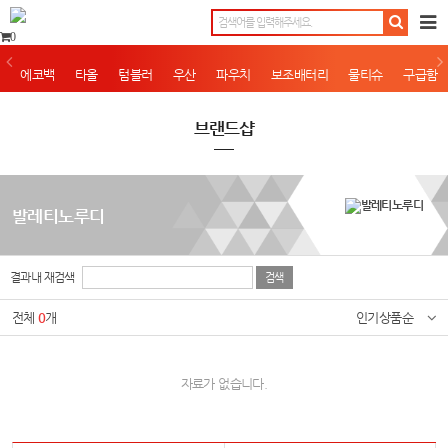
0
에코백
타올
텀블러
우산
파우치
보조배터리
물티슈
구급함
브랜드샵
발레티노루디
결과내 재검색
전체
0
개
인기상품순
자료가 없습니다.