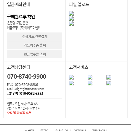
입금계좌안내
파일 업로드
구매완료후 확인
은행명 : 기업은행
예금주명 : (주)에이트이엔씨
신용카드 간편결제
카드영수증 출력
현금영수증 조회
고객상담센터
고객서비스
070-8740-9900
FAX : 070-8708-8886
Mail : eightgift@naver.com
급한연락 : 010-9582-3233
업무 : 오전 9시~오후 6시
점심 : 오후 12시~오후 1시
주말 및 공휴일 휴무