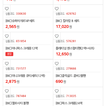
330630
429762
상품코드 :
상품코드 :
[BIC]슈퍼이지RT4P세트
[BIC] 컬러링 B 세트
2,565
17,020
원
원
651854
576281
상품코드 :
상품코드 :
[BIC]미니왁스 크레용12색
플레티넘 센스멀티펜(2색+샤프)
12,650
원
품절
731577
279666
상품코드 :
상품코드 :
[BIC]미니크레용 큐티세트(12색)
[BIC]클릭골드 콤비2볼펜
2,875
690
원
원
787484
713035
상품코드 :
상품코드 :
[BIC]젤로시티 볼펜
[BIC]왁스 크레용24색