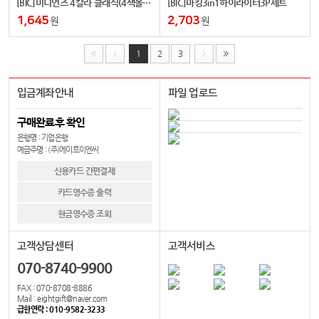
[BIC]미니언즈 4칼라 클래식(4색볼펜)
[BIC]마킹3in1하이라이터3P세트
1,645
2,703
원
원
1
2
3
입금계좌안내
파일 업로드
구매완료후 확인
은행명 : 기업은행
예금주명 : (주)에이트이엔씨
신용카드 간편결제
카드영수증 출력
현금영수증 조회
고객상담센터
고객서비스
070-8740-9900
FAX : 070-8708-8886
Mail : eightgift@naver.com
급한연락 : 010-9582-3233