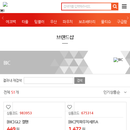
0
에코백
타올
텀블러
우산
파우치
보조배터리
물티슈
구급함
브랜드샵
BIC
결과내 재검색
전체
51
개
인기상품순
983953
675314
상품코드 :
상품코드 :
[BIC]GL2 겔펜
[BIC]빅파우치세트A
449
1,472
원
원