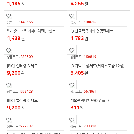
1,185
4,255
원
원
140555
108616
상품코드 :
상품코드 :
빅라운드스틱이지터치펜3P셋트
[BIC]클릭콤비와 형광펜세트
1,438
1,783
원
원
282509
160819
상품코드 :
상품코드 :
[BIC] 컬러링 A 세트
[BIC]빅11종세트(케이스포함 12종)
9,200
5,405
원
원
992123
567961
상품코드 :
상품코드 :
[BIC] 컬러링 C 세트
빅오렌지터치펜(0.7mm)
9,200
311
원
원
929237
733310
상품코드 :
상품코드 :