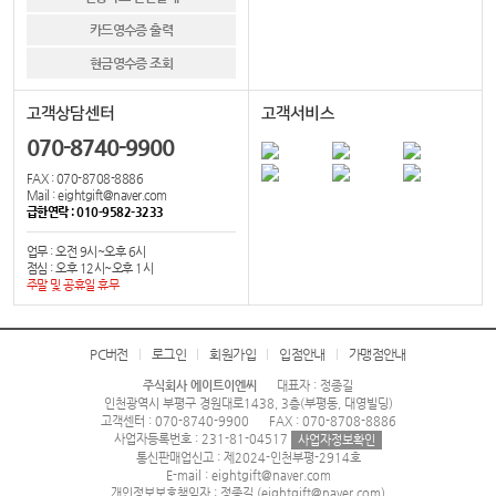
카드영수증 출력
현금영수증 조회
고객상담센터
고객서비스
070-8740-9900
FAX : 070-8708-8886
Mail : eightgift@naver.com
급한연락 : 010-9582-3233
업무 : 오전 9시~오후 6시
점심 : 오후 12시~오후 1시
주말 및 공휴일 휴무
PC버전
로그인
회원가입
입점안내
가맹점안내
주식회사 에이트이엔씨
대표자 : 정종길
인천광역시 부평구 경원대로1438, 3층(부평동, 대영빌딩)
고객센터 : 070-8740-9900
FAX : 070-8708-8886
사업자등록번호 : 231-81-04517
사업자정보확인
통신판매업신고 : 제2024-인천부평-2914호
E-mail : eightgift@naver.com
개인정보보호책임자 : 정종길 (eightgift@naver.com)