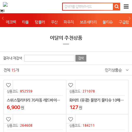
0
에코백
타올
텀블러
우산
파우치
보조배터리
물티슈
구급함
이달의 추천상품
결과내 재검색
전체
15
개
인기상품순
852559
271078
상품코드 :
상품코드 :
스위스밀리터리 70자동 레드바이어스
화이트 (유광) 물향기 물티슈 10매용-14
6,900
127
원
원
264608
184211
상품코드 :
상품코드 :