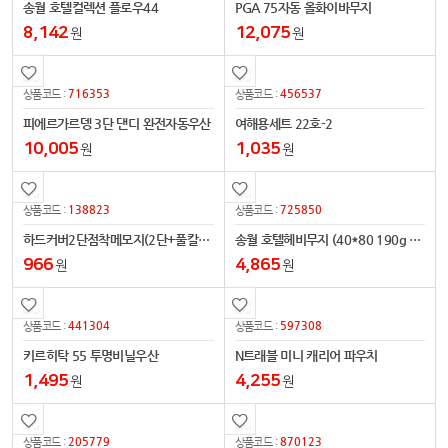
송월 호텔컬렉션 플로우44
PGA 75자동 올화이바무지
8,142
12,075
원
원
716353
456537
상품코드 :
상품코드 :
피에르가르뎅 3단 댄디 완전자동우산
여해용세트 22호-2
10,005
1,035
원
원
138823
725850
상품코드 :
상품코드 :
하드커버2단점착메모지(2단+풀칼라필름지-대036)
송월 호텔헤비무지 (40*80 190g 코마사30수)
966
4,865
원
원
441304
597308
상품코드 :
상품코드 :
키르히탁 55 투명비닐우산
N트래블 미니 캐리어 파우치
1,495
4,255
원
원
205779
870123
상품코드 :
상품코드 :