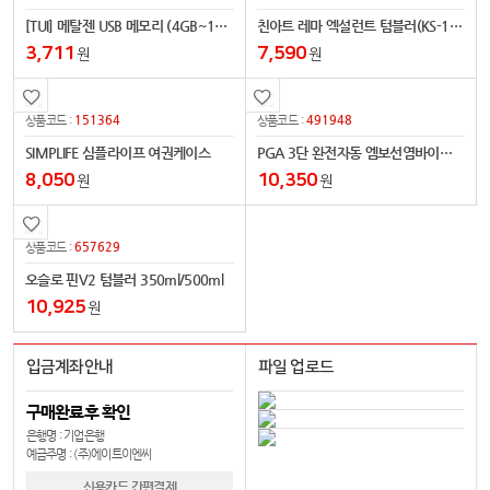
[TUI] 메탈젠 USB 메모리 (4GB~128GB)
친아트 레마 엑설런트 텀블러(KS-1826)
3,711
7,590
원
원
151364
491948
상품코드 :
상품코드 :
SIMPLIFE 심플라이프 여권케이스
PGA 3단 완전자동 엠보선염바이어스 우산
8,050
10,350
원
원
657629
상품코드 :
오슬로 핀V2 텀블러 350ml/500ml
10,925
원
입금계좌안내
파일 업로드
구매완료후 확인
은행명 : 기업은행
예금주명 : (주)에이트이엔씨
신용카드 간편결제