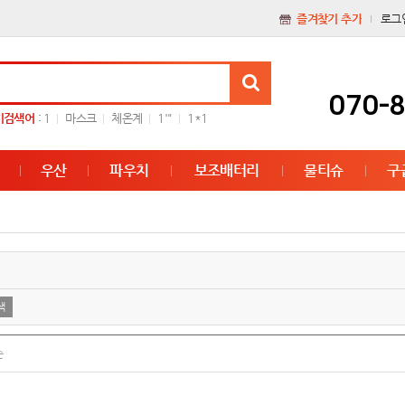
즐겨찾기 추가
로그
070-
기검색어
:
1
마스크
체온계
1'"
1*1
우산
파우치
보조배터리
물티슈
구
순