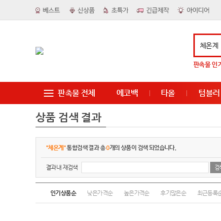
판촉물
인
판촉물 전체
에코백
타올
텀블러
상품 검색 결과
"체온계"
통합검색 결과 총
0
개의 상품이 검색 되었습니다.
결과내 재검색
인기상품순
낮은가격순
높은가격순
후기많은순
최근등록