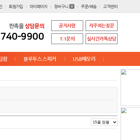
인
회원가입
마이페이지
장바구니
주문/배송
고객센터
0
공지사항
자주하는질문
판촉물
상담문의
8740-9900
1:1문의
실시간카톡상담
급함
블루투스 스피커
USB메모리