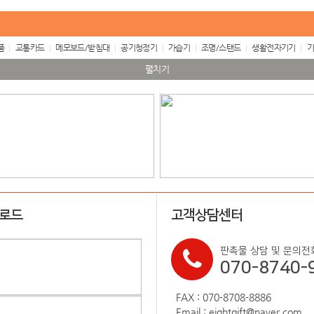
품
교통카드
메모보드/받침대
공기청정기
가습기
조명/스탠드
생활전자기기
기
펼치기
업로드
고객상담센터
판촉물 상담 및 문의전
070-8740-
FAX : 070-8708-8886
Email : eightgift@naver.com