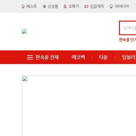
판촉물
인
판촉물 전체
에코백
타올
텀블러