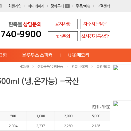
인
회원가입
마이페이지
장바구니
주문/배송
고객센터
0
공지사항
자주하는질문
판촉물
상담문의
8740-9900
1:1문의
실시간카톡상담
급함
블루투스 스피커
USB메모리
생활용품/주방용품
텀블러/물병
물병/보틀
HOME
00ml (냉.온가능) =국산
[단위 : 개/원]
500
1,000
2,000
5,000
2,394
2,337
2,280
2,185