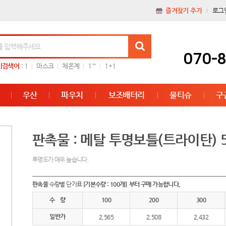
즐겨찾기 추가
로그
070-
기검색어
:
1
마스크
체온계
1'"
1*1
우산
파우치
보조배터리
물티슈
구
판촉물 : 메탈 투명보틀(트라이탄) 5
투명도가 매우 높습니다.
판촉물
수량별 단가표
[기본수량 : 100개] 부터 구매 가능합니다.
수 량
100
200
300
일반가
2,565
2,508
2,432