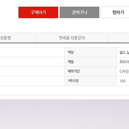
구매하기
장바구니
찜하기
 상품평
판촉물 상품문의
색상
골드,
재질
트라이
제작기간
디자인 
1박스당
100