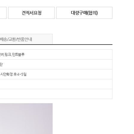
견적서요청
대량구매(협의)
배송/교환/반품안내
실버,핑크,민트블루
탄
시안확정 후 4~5일