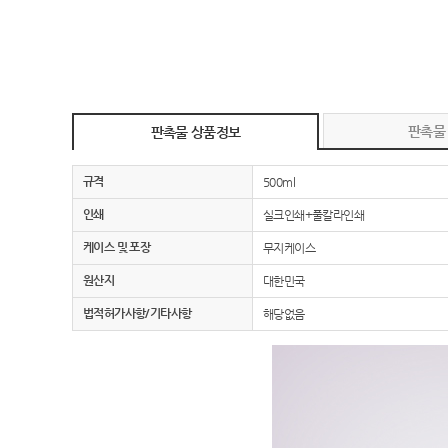
판촉물
판촉물 상품정보
규격
500ml
인쇄
실크인쇄+풀칼라인쇄
케이스 및 포장
무지케이스
원산지
대한민국
법적허가사항/기타사항
해당없음