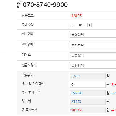
070-8740-9900
상품코드
113105
구매수량
감
증
실크인쇄
전사인쇄
소
가
케이스
선물포장지
적용단가
원
추가 및 할인금액
원
(협
추가 합계금액
원
(부
부가세
원
총 합계금액
원
(부