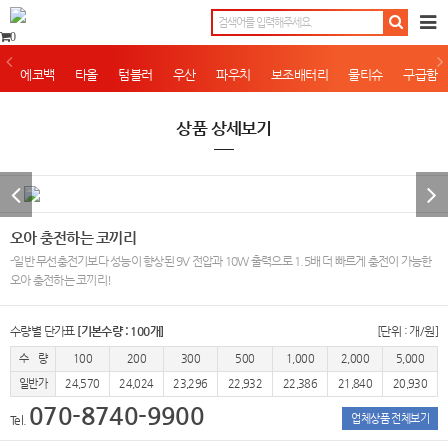
0
에코백
타올
텀블러
우산
파우치
보조배터리
물티슈
구급함
상품 상세보기
오아 충전하는 코끼리
-일반 무선충전기보다 성능이 향상된 9V 전압과 10W 출력으로 1.5배 더 빠르게 충전이 가능한
오아 충전하는 코끼리!
수량별 단가표
[기본수량 : 100개]
[단위 : 개/원]
수 량
100
200
300
500
1,000
2,000
5,000
일반가
24,570
24,024
23,296
22,932
22,386
21,840
20,930
070-8740-9900
업체상품 전체보기
Tel.