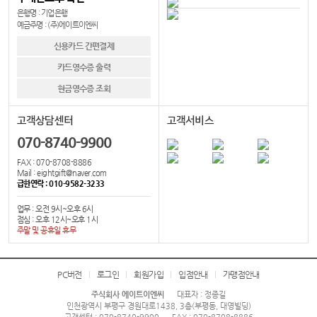
은행명 : 기업은행
예금주명 : (주)에이트이엔씨
신용카드 간편결제
카드영수증 출력
현금영수증 조회
고객상담센터
고객서비스
070-8740-9900
FAX : 070-8708-8886
Mail : eightgift@naver.com
급한연락 : 010-9582-3233
업무 : 오전 9시~오후 6시
점심 : 오후 12시~오후 1시
주말 및 공휴일 휴무
PC버전
로그인
회원가입
입점안내
가맹점안내
주식회사 에이트이엔씨
대표자 : 정종길
인천광역시 부평구 경원대로1438, 3층(부평동, 대영빌딩)