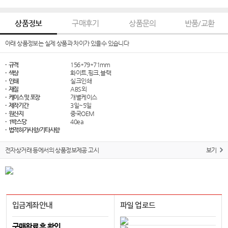
상품정보
구매후기
상품문의
반품/교환
아래 상품정보는 실제 상품과 차이가 있을수 있습니다
· 규격
156*79*71mm
· 색상
화이트,핑크,블랙
· 인쇄
실크인쇄
· 재질
ABS외
· 케이스 및 포장
개별케이스
· 제작기간
3일~5일
· 원산지
중국OEM
· 1박스당
40ea
· 법적허가사항/기타사항
전자상거래 등에서의 상품정보제공 고시
보기
입금계좌안내
파일 업로드
구매완료후 확인