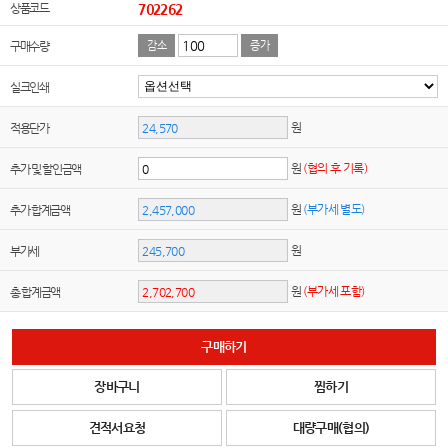
상품코드
702262
구매수량
감소
증가
실크인쇄
원
적용단가
원
(협의 후 기록)
추가 및 할인금액
원
(부가세 별도)
추가 합계금액
원
부가세
원
(부가세 포함)
총 합계금액
구매하기
장바구니
찜하기
견적서요청
대량구매(협의)