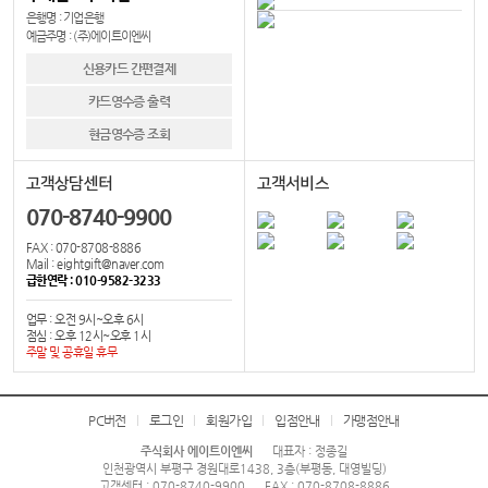
은행명 : 기업은행
예금주명 : (주)에이트이엔씨
신용카드 간편결제
카드영수증 출력
현금영수증 조회
고객상담센터
고객서비스
070-8740-9900
FAX : 070-8708-8886
Mail : eightgift@naver.com
급한연락 : 010-9582-3233
업무 : 오전 9시~오후 6시
점심 : 오후 12시~오후 1시
주말 및 공휴일 휴무
PC버전
로그인
회원가입
입점안내
가맹점안내
주식회사 에이트이엔씨
대표자 : 정종길
인천광역시 부평구 경원대로1438, 3층(부평동, 대영빌딩)
고객센터 : 070-8740-9900
FAX : 070-8708-8886