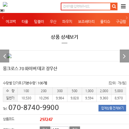
0
에코백
타올
텀블러
우산
파우치
보조배터리
물티슈
구급함
상품 상세보기
몽크로스 70 화이버 데코 장우산
수량별 단가표
[기본수량 : 100개]
[단위 : 개/원]
수 량
100
200
300
500
1,000
2,000
5,000
일반가
10,530
10,296
9,984
9,828
9,594
9,360
8,970
070-8740-9900
업체상품 전체보기
Tel.
상품코드
297247