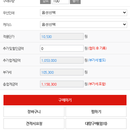
구매수량
감소
증가
우산인쇄
케이스
원
적용단가
원
(협의 후 기록)
추가 및 할인금액
원
(부가세 별도)
추가 합계금액
원
부가세
원
(부가세 포함)
총 합계금액
구매하기
장바구니
찜하기
견적서요청
대량구매(협의)