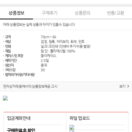
상품정보
구매후기
상품문의
반품/교환
아래 상품정보는 실제 상품과 차이가 있을수 있습니다
· 규격
70cm * 8k
· 색상
검정, 청록, 아이보리, 회색, 민트
· 인쇄
실크1도인쇄 (인쇄비 추가 비용 발생)
· 재질
원 단 : 폴리에스텔 100%
· 케이스 및 포장
종이케이스
· 제작기간
2-3일
· 원산지
중국
· 1박스당
30
· 법적허가사항/기타사항
전자상거래 등에서의 상품정보제공 고시
보기
입금계좌안내
파일 업로드
구매완료후 확인