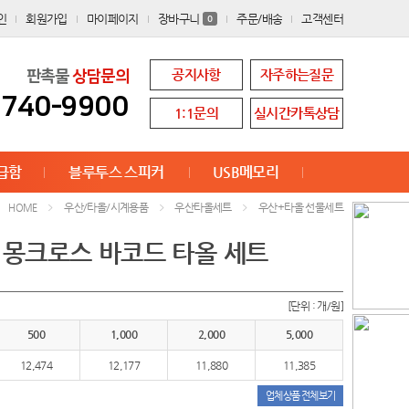
인
회원가입
마이페이지
장바구니
주문/배송
고객센터
0
공지사항
자주하는질문
판촉물
상담문의
8740-9900
1:1문의
실시간카톡상담
급함
블루투스 스피커
USB메모리
우산/타올/시계용품
우산타올세트
우산+타올 선물세트
HOME
& 몽크로스 바코드 타올 세트
[단위 : 개/원]
500
1,000
2,000
5,000
12,474
12,177
11,880
11,385
업체상품 전체보기