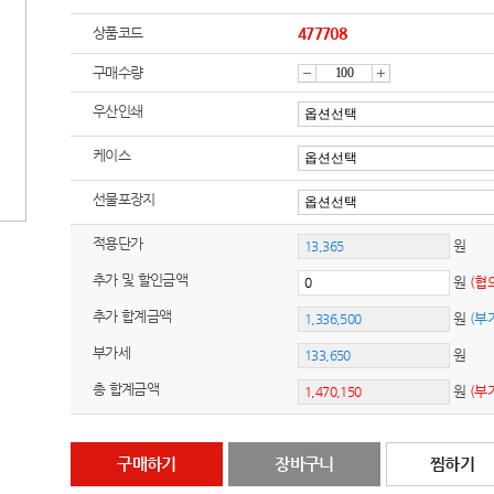
상품코드
477708
구매수량
감
증
우산인쇄
케이스
소
가
선물포장지
적용단가
원
추가 및 할인금액
원
(협
추가 합계금액
원
(부
부가세
원
총 합계금액
원
(부
구매하기
장바구니
찜하기