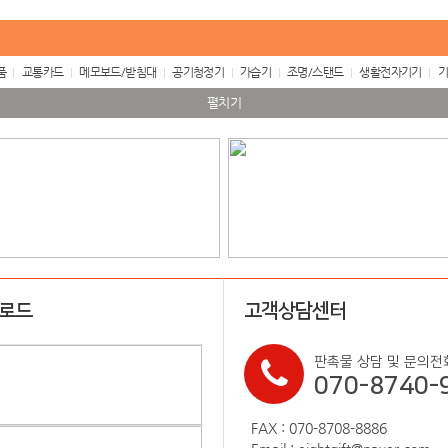
품
교통카드
메모보드/받침대
공기청정기
가습기
조명/스탠드
생활전자기기
기
펼치기
업로드
고객상담센터
판촉물 상담 및 문의전
070-8740-
FAX : 070-8708-8886