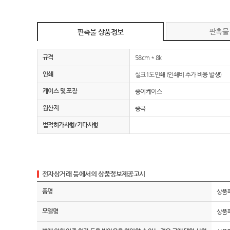
판촉물
판촉물 상품정보
규격
58cm * 8k
인쇄
실크1도인쇄 (인쇄비 추가 비용 발생)
케이스 및 포장
종이케이스
원산지
중국
법적허가사항/기타사항
전자상거래 등에서의 상품정보제공고시
품명
상품
모델명
상품