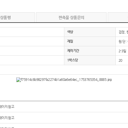
 상품평
판촉물 상품문의
색상
검정, 
재질
원 단 
제작기간
2-3일
1박스당
20
페이지 참고
페이지 참고