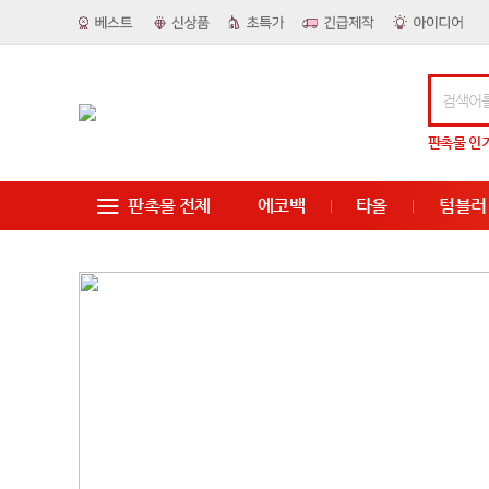
판촉물
인
판촉물 전체
에코백
타올
텀블러