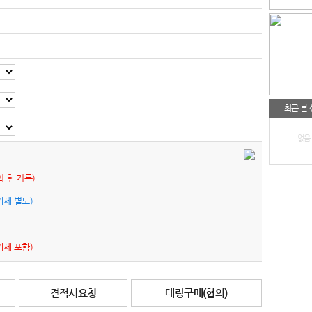
최근 본
없음
의 후 기록)
가세 별도)
가세 포함)
견적서요청
대량구매(협의)