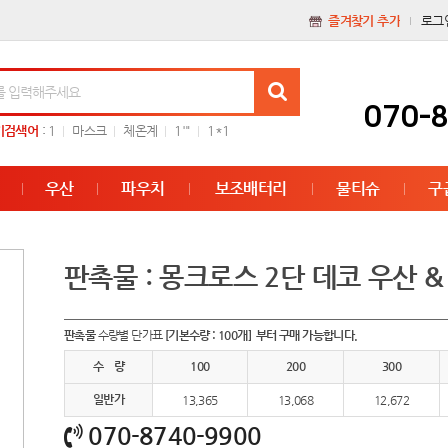
즐겨찾기 추가
로그
070-
기검색어
:
1
마스크
체온계
1'"
1*1
우산
파우치
보조배터리
물티슈
구
판촉물 : 몽크로스 2단 데코 우산 
판촉물
수량별 단가표
[기본수량 : 100개] 부터 구매 가능합니다.
수 량
100
200
300
일반가
13,365
13,068
12,672
070-8740-9900