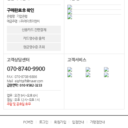
구매완료후 확인
은행명 : 기업은행
예금주명 : (주)에이트이엔씨
신용카드 간편결제
카드영수증 출력
현금영수증 조회
고객상담센터
고객서비스
070-8740-9900
FAX : 070-8708-8886
Mail : eightgift@naver.com
급한연락 : 010-9582-3233
업무 : 오전 9시~오후 6시
점심 : 오후 12시~오후 1시
주말 및 공휴일 휴무
PC버전
로그인
회원가입
입점안내
가맹점안내