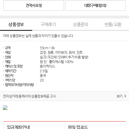
견적서요청
대량구매(협의)
상품정보
구매후기
상품문의
반품/교환
아래 상품정보는 실제 상품과 차이가 있을수 있습니다
· 규격
55cm * 8k
· 색상
검정, 청록, 아이보리, 회색, 민트
· 인쇄
실크1도인쇄 (인쇄비 추가 비용 발생)
· 재질
원 단 : 폴리에스텔 100%
· 케이스 및 포장
종이케이스
· 제작기간
2-3일
· 원산지
중국
· 1박스당
20
· 법적허가사항/기타사항
전자상거래 등에서의 상품정보제공 고시
보기
입금계좌안내
파일 업로드