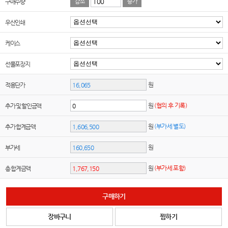
구매수량
감소
증가
우산인쇄
케이스
선물포장지
원
적용단가
원
(협의 후 기록)
추가 및 할인금액
원
(부가세 별도)
추가 합계금액
원
부가세
원
(부가세 포함)
총 합계금액
구매하기
장바구니
찜하기