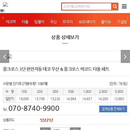
0
에코백
타올
텀블러
우산
파우치
보조배터리
물티슈
구급함
상품 상세보기
몽크로스 3단 완전자동 데코 우산 & 몽크로스 바코드 타올 세트
수량별 단가표
[기본수량 : 100개]
[단위 : 개/원]
수 량
100
200
300
500
1,000
2,000
5,000
일반가
16,065
15,708
15,232
14,994
14,637
14,280
13,685
070-8740-9900
업체상품 전체보기
Tel.
상품코드
551717