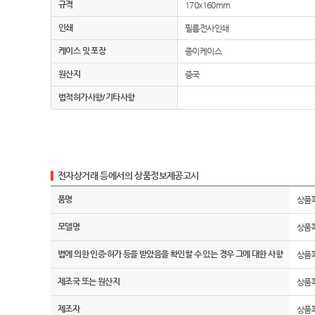
규격
170x160mm
인쇄
필름전사인쇄
케이스 및 포장
종이케이스
원산지
중국
법적허가사항/기타사항
전자상거래 등에서의 상품정보제공고시
품명
상품
모델명
상품
법에 의한 인증·허가 등을 받았음을 확인할 수 있는 경우 그에 대한 사항
상품
제조국 또는 원산지
상품
제조자
상품