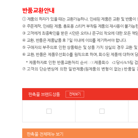
반품교환안내
ⓛ
제품의 하자가 있을 때는 교환가능하나, 인쇄된 제품은 교환 및 반품이
②
주문제작
,
인쇄된 제품
,
홍포용 스티커 부착등 제품의 재사용이 불가능한
③
고객에게 최종확인을 받은 시안은 오타나 문구의 착오에 대한 모든 책
④
교환
,
반품은 제품납품 후
7
일 이내에 이의를 제기하셔야 합니다
.
⑤
구매자의 부주의로 인한 상품훼손 및 상품 가치 상실의 경우 교환 
⑥
교환
,
반품은 제품우선회수를 원칙으로 하며
,
회수된 제품에 대하여 
*
제품하자로 인한 반품교환처리 순서
:
①
제품회수
→②
당사
A/S
팀 
⑦
고객의 단순변심에 의한 일반제품
(
원제품의 변형이 없는
)
반품일 
판촉물 브랜드상품
전체보기
판촉물 전체메뉴 보기