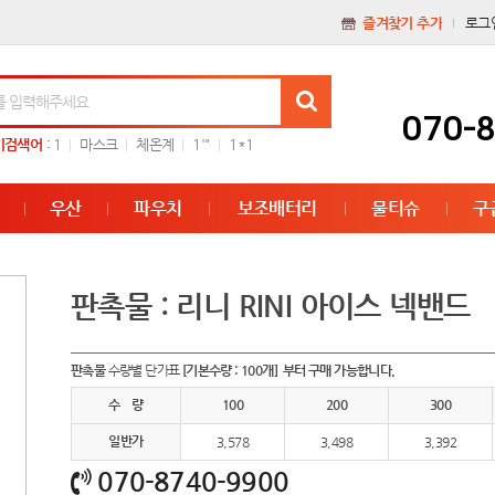
즐겨찾기 추가
로그
070-
기검색어
:
1
마스크
체온계
1'"
1*1
우산
파우치
보조배터리
물티슈
구
판촉물 : 리니 RINI 아이스 넥밴드
판촉물
수량별 단가표
[기본수량 : 100개] 부터 구매 가능합니다.
수 량
100
200
300
일반가
3,578
3,498
3,392
070-8740-9900