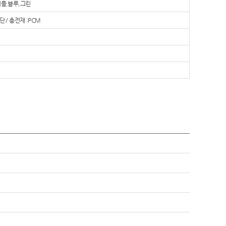
퍼플,블루,그린
단 / 충전재 :PCM