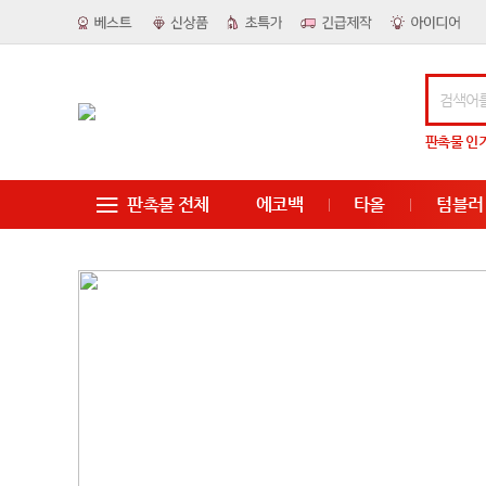
판촉물
인
판촉물 전체
에코백
타올
텀블러