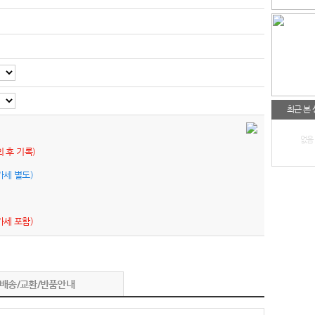
최근 본
없음
의 후 기록)
가세 별도)
가세 포함)
배송/교환/반품안내