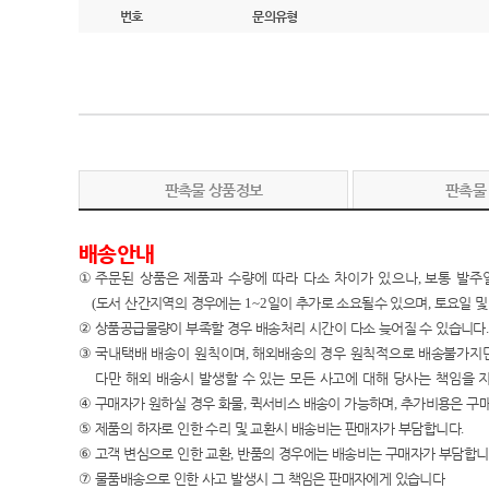
번호
문의유형
판촉물 상품정보
판촉물
배송안내
①
주문된 상품은 제품과 수량에 따라 다소 차이가 있으나
,
보통 발주
(
도서 산간지역의 경우에는
1~2
일이 추가로 소요될수 있으며
,
토요일 및
②
상품공급물량이 부족할 경우 배송처리 시간이 다소 늦어질 수 있습니다
.
③
국내택배 배송이
원칙이며
,
해외배송의 경우 원칙적으로 배송불가지
다만 해외 배송시 발생할 수 있는 모든 사고에 대해 당사는 책임
을 
④
구매자가 원하실 경우 화물
,
퀵서비스 배송이 가능하며
,
추가비용은 구
⑤
제품의 하자로 인한 수리 및 교환시 배송비는 판매자가 부담합니다
.
⑥
고객 변심으로 인한 교환
,
반품의 경우에는 배송비는 구매자가 부담합
⑦
물품배송으로 인한 사고 발생시 그 책임은 판매자에게 있습니다