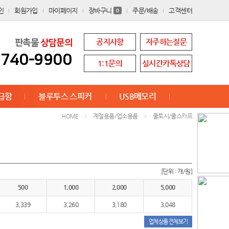
인
회원가입
마이페이지
장바구니
주문/배송
고객센터
0
공지사항
자주하는질문
판촉물
상담문의
8740-9900
1:1문의
실시간카톡상담
급함
블루투스 스피커
USB메모리
계절용품/업소용품
쿨토시/쿨스카프
HOME
[단위 : 개/원]
500
1,000
2,000
5,000
3,339
3,260
3,180
3,048
업체상품 전체보기