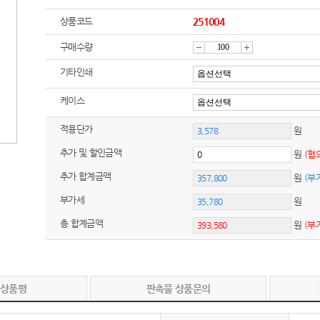
상품코드
251004
구매수량
감
증
기타인쇄
케이스
소
가
적용단가
원
추가 및 할인금액
원
(협
추가 합계금액
원
(부
부가세
원
총 합계금액
원
(부
 상품평
판촉물 상품문의