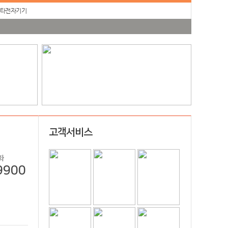
타전자기기
고객서비스
화
9900