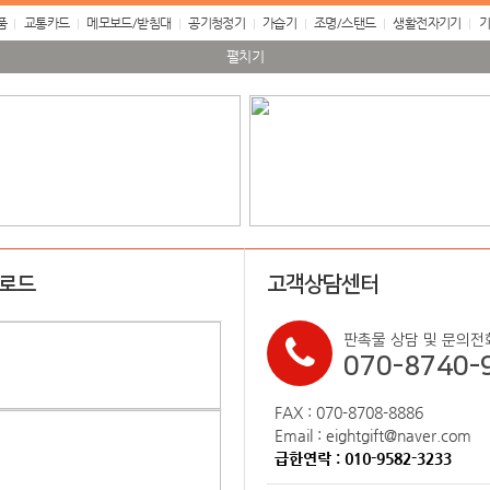
품
교통카드
메모보드/받침대
공기청정기
가습기
조명/스탠드
생활전자기기
기
펼치기
업로드
고객상담센터
판촉물 상담 및 문의전
070-8740-
FAX : 070-8708-8886
Email : eightgift@naver.com
급한연락 : 010-9582-3233