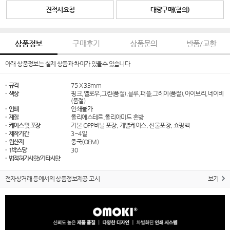
견적서요청
대량구매(협의)
상품정보
구매후기
상품문의
반품/교환
아래 상품정보는 실제 상품과 차이가 있을수 있습니다
· 규격
75 X 33mm
· 색상
핑크,옐로우,그린(품절),블루,퍼플,그레이(품절),아이보리,네이비
(품절)
· 인쇄
인쇄불가
· 재질
폴리에스테르,폴리아미드 혼방
· 케이스 및 포장
기본 OPP비닐 포장, 개별케이스, 선물포장, 쇼핑백
· 제작기간
3~4일
· 원산지
중국(OEM)
· 1박스당
30
· 법적허가사항/기타사항
전자상거래 등에서의 상품정보제공 고시
보기