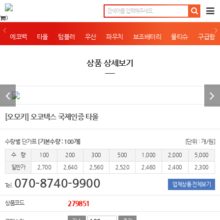
0
에코백
타올
텀블러
우산
파우치
보조배터리
물티슈
구급함
상품 상세보기
[오모키] 오코텍스 국제인증 타올
수량별 단가표
[기본수량 : 100개]
[단위 : 개/원]
수 량
100
200
300
500
1,000
2,000
5,000
일반가
2,700
2,640
2,560
2,520
2,460
2,400
2,300
070-8740-9900
업체상품 전체보기
Tel.
상품코드
279851