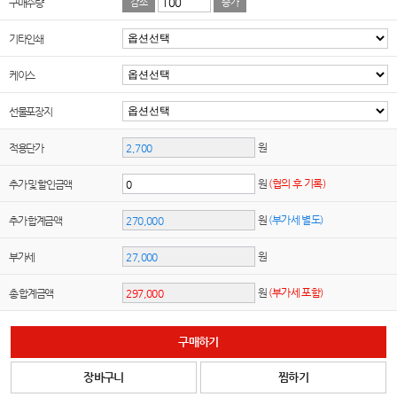
구매수량
감소
증가
기타인쇄
케이스
선물포장지
원
적용단가
원
(협의 후 기록)
추가 및 할인금액
원
(부가세 별도)
추가 합계금액
원
부가세
원
(부가세 포함)
총 합계금액
구매하기
장바구니
찜하기