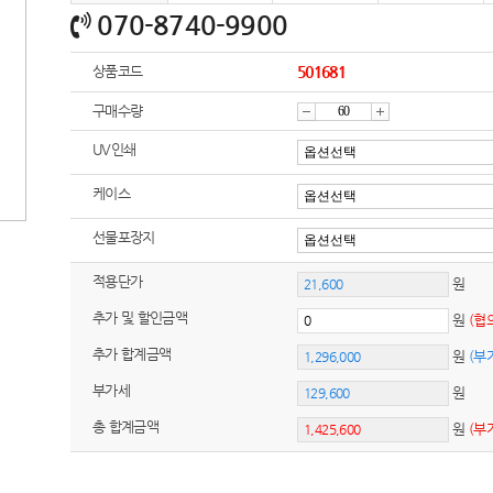
070-8740-9900
상품코드
501681
구매수량
감
증
UV인쇄
케이스
소
가
선물포장지
적용단가
원
추가 및 할인금액
원
(협
추가 합계금액
원
(부
부가세
원
총 합계금액
원
(부