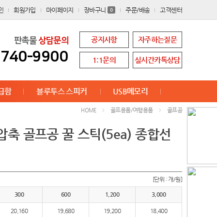
인
회원가입
마이페이지
장바구니
주문/배송
고객센터
0
공지사항
자주하는질문
판촉물
상담문의
8740-9900
1:1문의
실시간카톡상담
급함
블루투스 스피커
USB메모리
골프용품/여행용품
골프공
HOME
압축 골프공 꿀 스틱(5ea) 종합선
[단위 : 개/원]
300
600
1,200
3,000
20,160
19,680
19,200
18,400