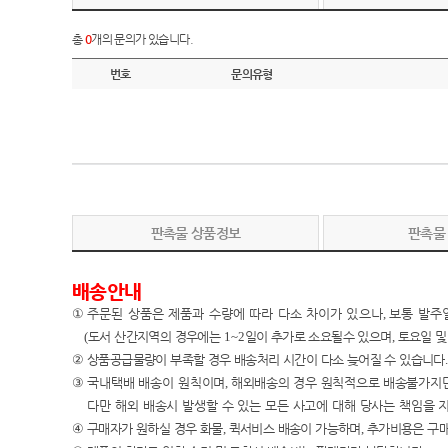
총
0
개의 문의가 있습니다.
번호
문의유형
판촉물 상품정보
판촉물
배송안내
①
주문된 상품은 제품과 수량에 따라 다소 차이가 있으나
,
보통 발주
(
도서 산간지역의 경우에는
1~2
일이 추가로 소요될수 있으며
,
토요일 및
②
상품공급물량이 부족할 경우 배송처리 시간이 다소 늦어질 수 있습니다
.
③
국내택배 배송이
원칙이며
,
해외배송의 경우 원칙적으로 배송불가지
다만 해외 배송시 발생할 수 있는 모든 사고에 대해 당사는 책임
을 
④
구매자가 원하실 경우 화물
,
퀵서비스 배송이 가능하며
,
추가비용은 구