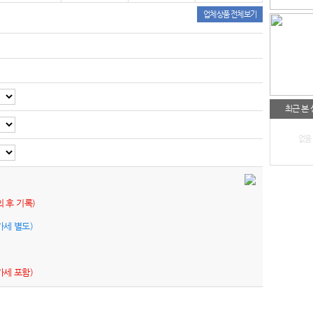
업체상품 전체보기
최근 본
없음
의 후 기록)
가세 별도)
가세 포함)