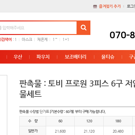
즐겨찾기 추가
로그
070-
기검색어
:
1
마스크
체온계
1'"
1*1
우산
파우치
보조배터리
물티슈
구
판촉물 : 토비 프로원 3피스 6구 저
물세트
판촉물
수량별 단가표
[기본수량 : 60개] 부터 구매 가능합니다.
수 량
60
120
180
일반가
21,600
21,120
20,480