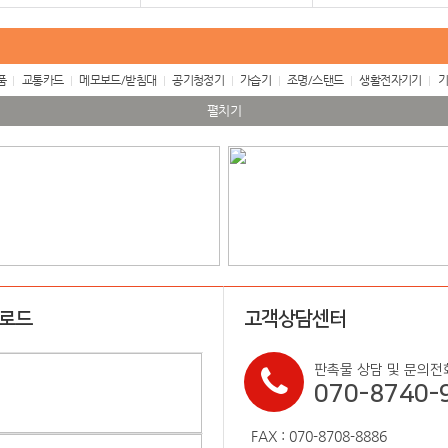
품
교통카드
메모보드/받침대
공기청정기
가습기
조명/스탠드
생활전자기기
기
펼치기
업로드
고객상담센터
판촉물 상담 및 문의전
070-8740-
FAX : 070-8708-8886