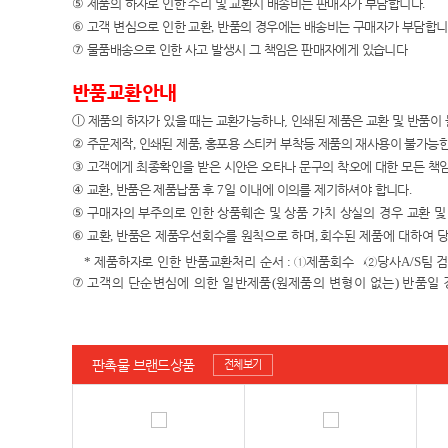
⑤
제품의 하자로 인한 수리 및 교환시 배송비는 판매자가 부담합니다
.
⑥
고객 변심으로 인한 교환
,
반품의 경우에는 배송비는 구매자가 부담합
⑦
물품배송으로 인한 사고 발생시 그 책임은 판매자에게 있습니다
반품교환안내
ⓛ
제품의 하자가 있을 때는 교환가능하나, 인쇄된 제품은 교환 및 반품이
②
주문제작
,
인쇄된 제품
,
홍포용 스티커 부착등 제품의 재사용이 불가능한
③
고객에게 최종확인을 받은 시안은 오타나 문구의 착오에 대한 모든 책
④
교환
,
반품은 제품납품 후
7
일 이내에 이의를 제기하셔야 합니다
.
⑤
구매자의 부주의로 인한 상품훼손 및 상품 가치 상실의 경우 교환 
⑥
교환
,
반품은 제품우선회수를 원칙으로 하며
,
회수된 제품에 대하여 
*
제품하자로 인한 반품교환처리 순서
:
①
제품회수
→②
당사
A/S
팀 
⑦
고객의 단순변심에 의한 일반제품
(
원제품의 변형이 없는
)
반품일 
판촉물 브랜드상품
전체보기