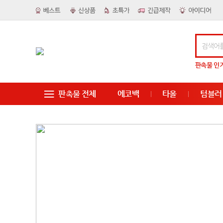
판촉물
인
판촉물 전체
에코백
타올
텀블러