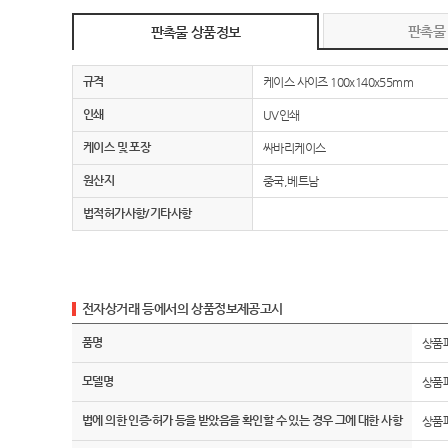
판촉물
판촉물 상품정보
규격
케이스 사이즈 100x140x55mm
인쇄
UV인쇄
케이스 및 포장
싸바리케이스
원산지
중국,베트남
법적허가사항/기타사항
전자상거래 등에서의 상품정보제공고시
품명
상품
모델명
상품
법에 의한 인증·허가 등을 받았음을 확인할 수 있는 경우 그에 대한 사항
상품