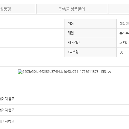
 상품평
판촉물 상품문의
색상
색상랜
재질
홀리부타
제작기간
4-5일
1박스당
50
페이지 참고
페이지 참고
페이지 참고