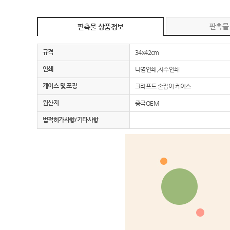
판촉물
판촉물 상품정보
규격
34x42cm
인쇄
나염인쇄,자수인쇄
케이스 및 포장
크라프트 손잡이 케이스
원산지
중국OEM
법적허가사항/기타사항