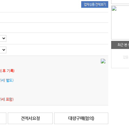
업체상품 전체보기
최근 본
없음
의 후 기록)
가세 별도)
가세 포함)
견적서요청
대량구매(협의)