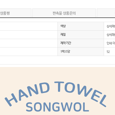
 상품평
판촉물 상품문의
색상
상세페
재질
상세페
제작기간
인쇄 미
1박스당
52