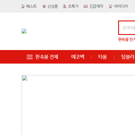
판촉물
인
판촉물 전체
에코백
타올
텀블러