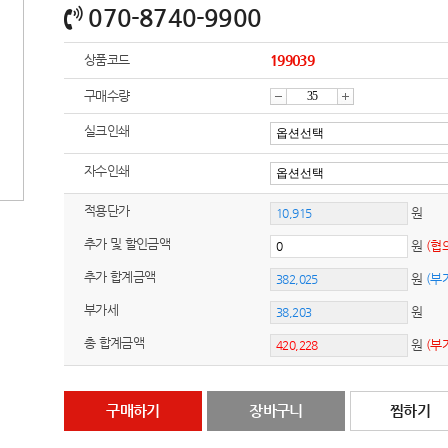
070-8740-9900
상품코드
199039
구매수량
감
증
실크인쇄
자수인쇄
소
가
적용단가
원
추가 및 할인금액
원
(협
추가 합계금액
원
(부
부가세
원
총 합계금액
원
(부
구매하기
장바구니
찜하기