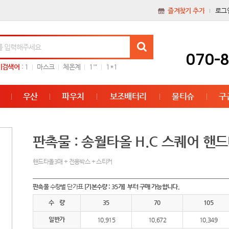
즐겨찾기 추가
로그
070-
기검색어
:
1
마스크
체온계
1'"
1*1
우산
파우치
보조배터리
물티슈
구
판촉물 : 송월타올 H.C 스퀘어 핸
핸드타올3매 + 전용박스 + 스티커
판촉물
수량별 단가표
[기본수량 : 35개] 부터 구매 가능합니다.
수 량
35
70
105
일반가
10,915
10,672
10,349