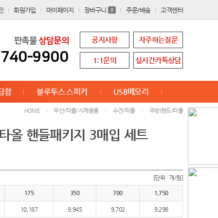
인
회원가입
마이페이지
장바구니
주문/배송
고객센터
0
공지사항
자주하는질문
판촉물
상담문의
8740-9900
1:1문의
실시간카톡상담
급함
블루투스 스피커
USB메모리
우산/타올/시계용품
수건/타올
주방(핸드)타올
HOME
드타올 핸들패키지 3매입 세트
[단위 : 개/원]
175
350
700
1,750
10,187
9,945
9,702
9,298