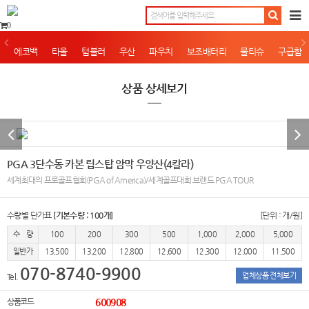
0
에코백
타올
텀블러
우산
파우치
보조배터리
물티슈
구급함
상품 상세보기
PGA 3단수동 카본 립스탑 암막 우양산(4칼라)
세계최대의 프로골프협회(PGA of America)/세계골프대회 브랜드 PGA TOUR
수량별 단가표
[기본수량 : 100개]
[단위 : 개/원]
수 량
100
200
300
500
1,000
2,000
5,000
일반가
13,500
13,200
12,800
12,600
12,300
12,000
11,500
070-8740-9900
업체상품 전체보기
Tel.
상품코드
600908