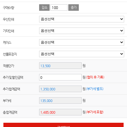
구매수량
감소
증가
우산인쇄
기타인쇄
케이스
선물포장지
원
적용단가
원
(협의 후 기록)
추가 및 할인금액
원
(부가세 별도)
추가 합계금액
원
부가세
원
(부가세 포함)
총 합계금액