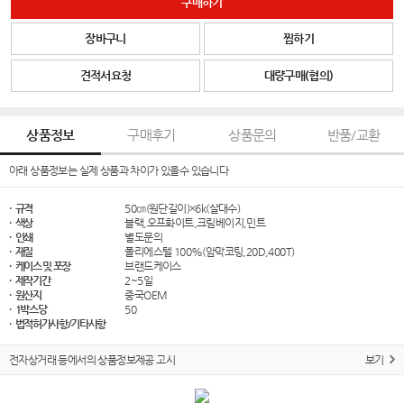
구매하기
장바구니
찜하기
견적서요청
대량구매(협의)
상품정보
구매후기
상품문의
반품/교환
아래 상품정보는 실제 상품과 차이가 있을수 있습니다
· 규격
50㎝(원단길이)×6k(살대수)
· 색상
블랙,오프화이트,크림베이지,민트
· 인쇄
별도문의
· 재질
폴리에스텔 100%(암막코팅,20D,400T)
· 케이스 및 포장
브랜드케이스
· 제작기간
2~5일
· 원산지
중국OEM
· 1박스당
50
· 법적허가사항/기타사항
전자상거래 등에서의 상품정보제공 고시
보기