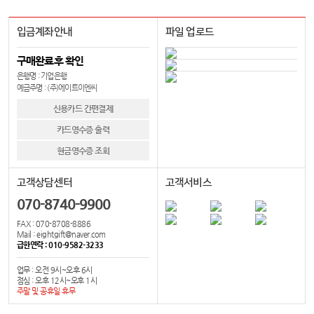
입금계좌안내
파일 업로드
구매완료후 확인
은행명 : 기업은행
예금주명 : (주)에이트이엔씨
신용카드 간편결제
카드영수증 출력
현금영수증 조회
고객상담센터
고객서비스
070-8740-9900
FAX : 070-8708-8886
Mail : eightgift@naver.com
급한연락 : 010-9582-3233
업무 : 오전 9시~오후 6시
점심 : 오후 12시~오후 1시
주말 및 공휴일 휴무