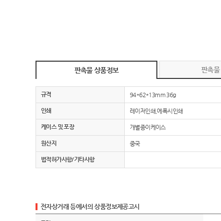
판촉물
판촉물 상품정보
규격
94*62*13mm 36g
인쇄
레이저인쇄,에폭시인쇄
케이스 및 포장
개별종이케이스
원산지
중국
법적허가사항/기타사항
전자상거래 등에서의 상품정보제공고시