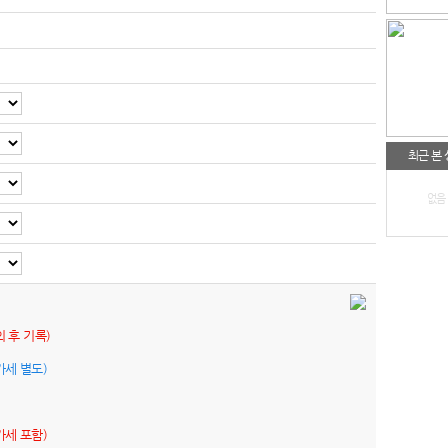
최근 본
없음
의 후 기록)
가세 별도)
가세 포함)