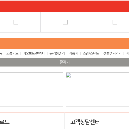
품
교통카드
메모보드/받침대
공기청정기
가습기
조명/스탠드
생활전자기기
기
펼치기
업로드
고객상담센터