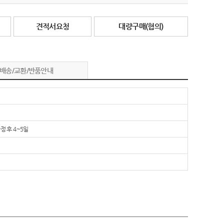
견적서요청
대량구매(협의)
배송/교환/반품안내
정 후 4~5일