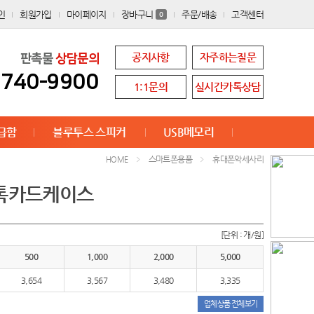
인
회원가입
마이페이지
장바구니
주문/배송
고객센터
0
공지사항
자주하는질문
판촉물
상담문의
8740-9900
1:1문의
실시간카톡상담
급함
블루투스 스피커
USB메모리
스마트폰용품
휴대폰악세사리
HOME
치톡카드케이스
[단위 : 개/원]
500
1,000
2,000
5,000
3,654
3,567
3,480
3,335
업체상품 전체보기