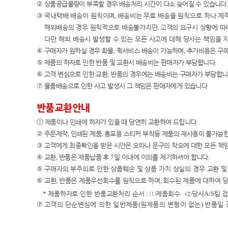
②
상품공급물량이 부족할 경우 배송처리 시간이 다소 늦어질 수 있습니다
.
③
국내택배 배송이
원칙이며
,
배송비는 무료 배송을 원칙으로 하나 제
해외배송의 경우 원칙적으로 배송불가지만
,
고객의 요구시 상황에 따
다만 해외 배송시 발생할 수 있는 모든 사고에 대해 당사는 책임
을 
④
구매자가 원하실 경우 화물
,
퀵서비스 배송이 가능하며
,
추가비용은 구
⑤
제품의 하자로 인한 반품 및 교환시 배송비는 판매자가 부담합니다
.
⑥
고객 변심으로 인한 교환
,
반품의 경우에는 배송비는 구매자가 부담합
⑦
물품배송으로 인한 사고 발생시 그 책임은 판매자에게 있습니다
반품교환안내
ⓛ
제품이나 인쇄에 하자가 있을 때 당연히 교환하여 드립니다
.
②
주문제작
,
인쇄된 제품
,
홍포용 스티커 부착등 제품의 재사용이 불가능한
③
고객에게 최종확인을 받은 시안은 오타나 문구의 착오에 대한 모든 책
④
교환
,
반품은 제품납품 후
7
일 이내에 이의를 제기하셔야 합니다
.
⑤
구매자의 부주의로 인한 상품훼손 및 상품 가치 상실의 경우 교환 
⑥
교환
,
반품은 제품우선회수를 원칙으로 하며
,
회수된 제품에 대하여 
*
제품하자로 인한 반품교환처리 순서
:
①
제품회수
→②
당사
A/S
팀 
⑦
고객의 단순변심에 의한 일반제품
(
원제품의 변형이 없는
)
반품일 