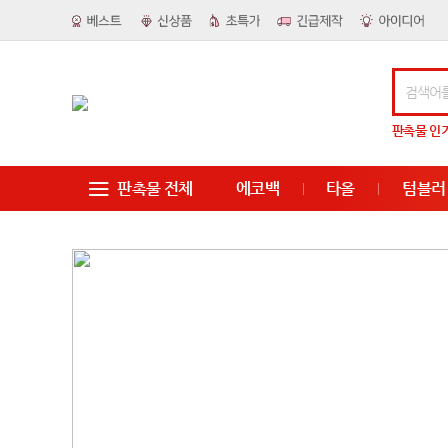
판촉물
인
판촉물 전체
에코백
타올
텀블러