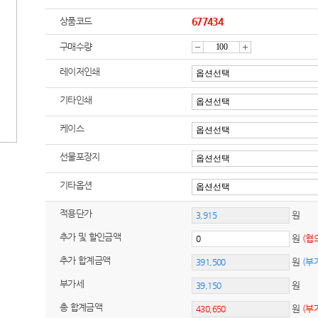
상품코드
677434
구매수량
감
증
레이저인쇄
기타인쇄
소
가
케이스
선물포장지
기타옵션
적용단가
원
추가 및 할인금액
원
(협
추가 합계금액
원
(부
부가세
원
총 합계금액
원
(부