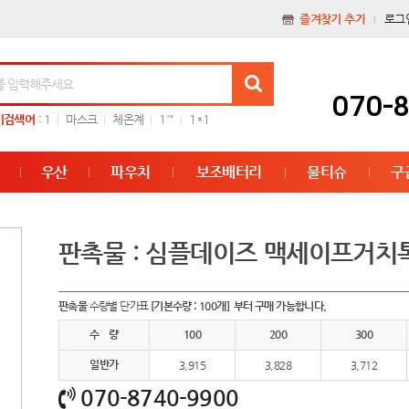
즐겨찾기 추가
로그
070-
기검색어
:
1
마스크
체온계
1'"
1*1
우산
파우치
보조배터리
물티슈
구
판촉물 : 심플데이즈 맥세이프거
판촉물
수량별 단가표
[기본수량 : 100개] 부터 구매 가능합니다.
수 량
100
200
300
일반가
3,915
3,828
3,712
070-8740-9900