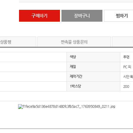
구매하기
장바구니
찜하기
 상품평
판촉물 상품문의
색상
투명
재질
PC 외
제작기간
시안 확
1박스당
200