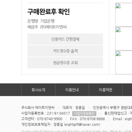
구매완료후 확인
은행명 : 기업은행
예금주 : (주)에이트이엔씨
신용카드 간편결제
카드영수증 출력
현금영수증 조회
회사소개
이용안내
이용약관
주식회사 에이트이엔씨
대표자 : 정종길
인천광역시 부평구 경원대로1
사업자등록번호 : 231-81-04517
통신판매업신고 : 제
사업자정보확인
고객센터 : 070-8740-9900
FAX : 070-8708-8886
Email : eig
개인정보보호책임자 : 정종길 (eightgift@naver.com)