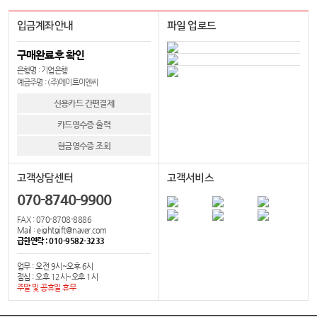
입금계좌안내
파일 업로드
구매완료후 확인
은행명 : 기업은행
예금주명 : (주)에이트이엔씨
신용카드 간편결제
카드영수증 출력
현금영수증 조회
고객상담센터
고객서비스
070-8740-9900
FAX : 070-8708-8886
Mail : eightgift@naver.com
급한연락 : 010-9582-3233
업무 : 오전 9시~오후 6시
점심 : 오후 12시~오후 1시
주말 및 공휴일 휴무