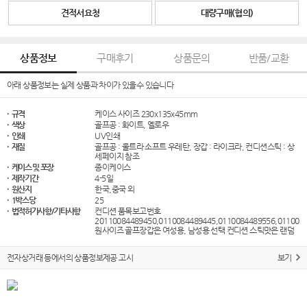
견적서요청
대량구매(협의)
상품정보
구매후기
상품문의
반품/교환
아래 상품정보는 실제 상품과 차이가 있을수 있습니다
· 규격
케이스 사이즈 230x135x45mm
· 색상
골프공 : 화이트, 옐로우
· 인쇄
UV인쇄
· 재질
골프공 : 울트라 소프트 우레탄, 장갑 : 라이크라, 컨디션스틱 : 상
세페이지 참조
· 케이스 및 포장
종이케이스
· 제작기간
4-5일
· 원산지
한국,중국 외
· 1박스당
25
· 법적허가사항/기타사항
컨디션 품목보고번호
20110084489450,0110084489445,0110084489556,011008
원사이즈 골프장갑은 여성용, 남성용 선택 컨디션 스틱맛은 랜덤
전자상거래 등에서의 상품정보제공 고시
보기