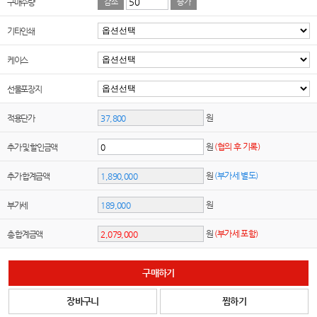
구매수량
감소
증가
기타인쇄
케이스
선물포장지
원
적용단가
원
(협의 후 기록)
추가 및 할인금액
원
(부가세 별도)
추가 합계금액
원
부가세
원
(부가세 포함)
총 합계금액
구매하기
장바구니
찜하기