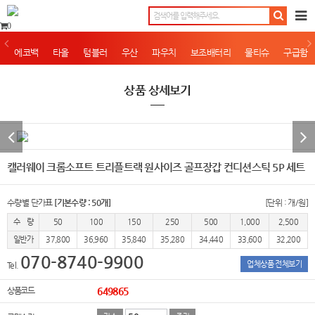
0
에코백
타올
텀블러
우산
파우치
보조배터리
물티슈
구급함
상품 상세보기
캘러웨이 크롬소프트 트리플트랙 원사이즈 골프장갑 컨디션스틱 5P 세트
수량별 단가표
[기본수량 : 50개]
[단위 : 개/원]
수 량
50
100
150
250
500
1,000
2,500
일반가
37,800
36,960
35,840
35,280
34,440
33,600
32,200
070-8740-9900
업체상품 전체보기
Tel.
상품코드
649865