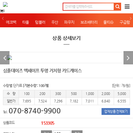
0
에코백
타올
텀블러
우산
파우치
보조배터리
물티슈
구급함
상품 상세보기
심플데이즈 맥세이프 투명 거치형 카드케이스
수량별 단가표
[기본수량 : 100개]
[단위 : 개/원]
수 량
100
200
300
500
1,000
2,000
5,000
일반가
7,695
7,524
7,296
7,182
7,011
6,840
6,555
070-8740-9900
업체상품 전체보기
Tel.
상품코드
153305