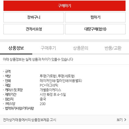
구매하기
장바구니
찜하기
견적서요청
대량구매(협의)
상품정보
구매후기
상품문의
반품/교환
아래 상품정보는 실제 상품과 차이가 있을수 있습니다
· 규격
· 색상
투명(가로형),투명(세로형)
· 인쇄
레이져인쇄/컬러인쇄(비용별도)
· 재질
PC+마그네틱
· 케이스 및 포장
개별종이케이스
· 제작기간
시안 확정 후 4~5일
· 원산지
중국
· 1박스당
200
· 법적허가사항/기타사항
전자상거래 등에서의 상품정보제공 고시
보기