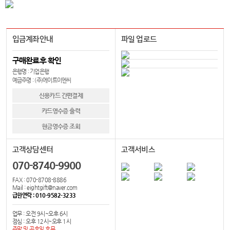
입금계좌안내
파일 업로드
구매완료후 확인
은행명 : 기업은행
예금주명 : (주)에이트이엔씨
신용카드 간편결제
카드영수증 출력
현금영수증 조회
고객상담센터
고객서비스
070-8740-9900
FAX : 070-8708-8886
Mail : eightgift@naver.com
급한연락 : 010-9582-3233
업무 : 오전 9시~오후 6시
점심 : 오후 12시~오후 1시
주말 및 공휴일 휴무