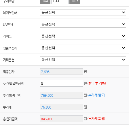
구매수량
감소
증가
레이저인쇄
UV인쇄
케이스
선물포장지
기타옵션
원
적용단가
원
(협의 후 기록)
추가 및 할인금액
원
(부가세 별도)
추가 합계금액
원
부가세
원
(부가세 포함)
총 합계금액