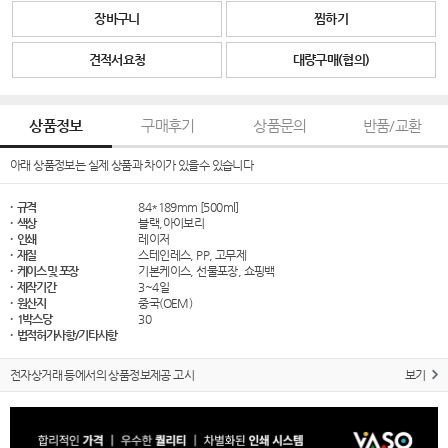
장바구니
찜하기
견적서요청
대량구매(협의)
상품정보
구매후기
상품문의
반품/교환
아래 상품정보는 실제 상품과 차이가 있을수 있습니다
· 규격
84*189mm [500ml]
· 색상
블랙,아이보리
· 인쇄
레이저
· 재질
스테인레스, PP, 고무제
· 케이스 및 포장
기본케이스, 선물포장, 쇼핑백
· 제작기간
3~4일
· 원산지
중국(OEM)
· 1박스당
30
· 법적허가사항/기타사항
전자상거래 등에서의 상품정보제공 고시
보기