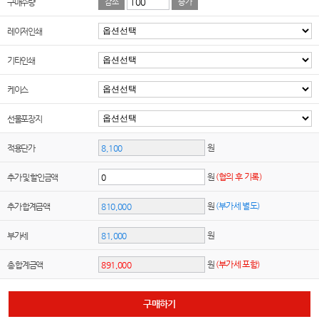
구매수량
감소
증가
레이저인쇄
기타인쇄
케이스
선물포장지
원
적용단가
원
(협의 후 기록)
추가 및 할인금액
원
(부가세 별도)
추가 합계금액
원
부가세
원
(부가세 포함)
총 합계금액
구매하기