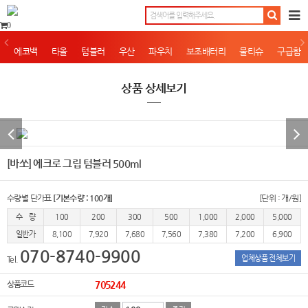
0
에코백
타올
텀블러
우산
파우치
보조배터리
물티슈
구급함
상품 상세보기
[바쏘] 에크로 그립 텀블러 500ml
수량별 단가표
[기본수량 : 100개]
[단위 : 개/원]
수 량
100
200
300
500
1,000
2,000
5,000
일반가
8,100
7,920
7,680
7,560
7,380
7,200
6,900
070-8740-9900
업체상품 전체보기
Tel.
상품코드
705244