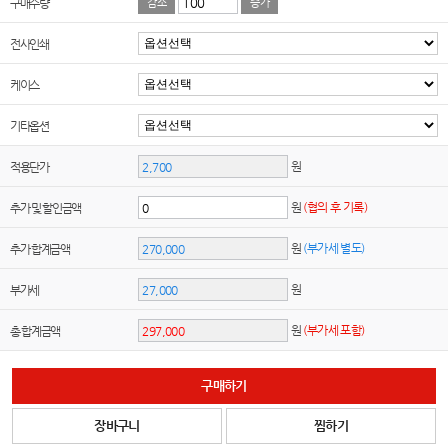
구매수량
감소
증가
전사인쇄
케이스
기타옵션
원
적용단가
원
(협의 후 기록)
추가 및 할인금액
원
(부가세 별도)
추가 합계금액
원
부가세
원
(부가세 포함)
총 합계금액
구매하기
장바구니
찜하기