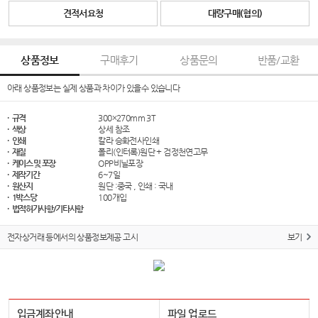
견적서요청
대량구매(협의)
상품정보
구매후기
상품문의
반품/교환
아래 상품정보는 실제 상품과 차이가 있을수 있습니다
· 규격
300×270mm 3T
· 색상
상세 참조
· 인쇄
칼라 승화전사인쇄
· 재질
폴리(인터록)원단 + 검정천연고무
· 케이스 및 포장
OPP비닐포장
· 제작기간
6~7일
· 원산지
원단 :중국 , 인쇄 : 국내
· 1박스당
100개입
· 법적허가사항/기타사항
전자상거래 등에서의 상품정보제공 고시
보기
입금계좌안내
파일 업로드