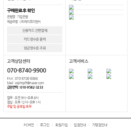
구매완료후 확인
은행명 : 기업은행
예금주명 : (주)에이트이엔씨
신용카드 간편결제
카드영수증 출력
현금영수증 조회
고객상담센터
고객서비스
070-8740-9900
FAX : 070-8708-8886
Mail : eightgift@naver.com
급한연락 : 010-9582-3233
업무 : 오전 9시~오후 6시
점심 : 오후 12시~오후 1시
주말 및 공휴일 휴무
PC버전
로그인
회원가입
입점안내
가맹점안내