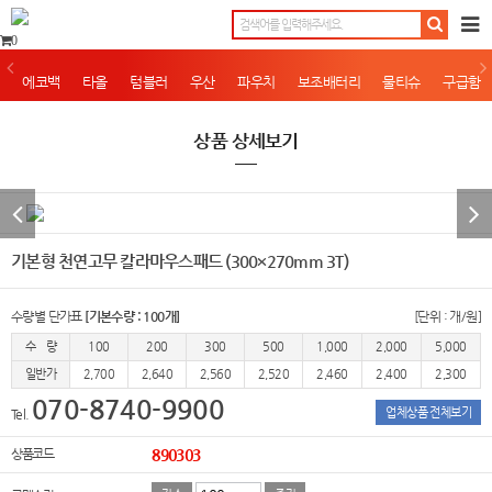
0
에코백
타올
텀블러
우산
파우치
보조배터리
물티슈
구급함
상품 상세보기
기본형 천연고무 칼라마우스패드 (300×270mm 3T)
수량별 단가표
[기본수량 : 100개]
[단위 : 개/원]
수 량
100
200
300
500
1,000
2,000
5,000
일반가
2,700
2,640
2,560
2,520
2,460
2,400
2,300
070-8740-9900
업체상품 전체보기
Tel.
상품코드
890303