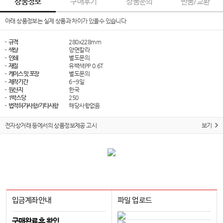
상품정보
구매후기
상품문의
반품/교환
아래 상품정보는 실제 상품과 차이가 있을수 있습니다
· 규격
280x228mm
· 색상
양면칼라
· 인쇄
별도문의
· 재질
유백색PP 0.6T
· 케이스 및 포장
별도문의
· 제작기간
6~9일
· 원산지
한국
· 1박스당
250
· 법적허가사항/기타사항
해당사항없음
전자상거래 등에서의 상품정보제공 고시
보기
입금계좌안내
파일 업로드
구매완료후 확인