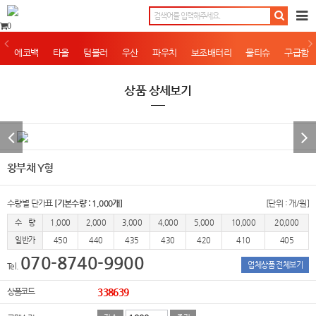
0
에코백
타올
텀블러
우산
파우치
보조배터리
물티슈
구급함
상품 상세보기
왕부채 Y형
수량별 단가표
[기본수량 : 1,000개]
[단위 : 개/원]
수 량
1,000
2,000
3,000
4,000
5,000
10,000
20,000
일반가
450
440
435
430
420
410
405
070-8740-9900
업체상품 전체보기
Tel.
상품코드
338639