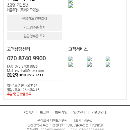
은행명 : 기업은행
예금주명 : (주)에이트이엔씨
신용카드 간편결제
카드영수증 출력
현금영수증 조회
고객상담센터
고객서비스
070-8740-9900
FAX : 070-8708-8886
Mail : eightgift@naver.com
급한연락 : 010-9582-3233
업무 : 오전 9시~오후 6시
점심 : 오후 12시~오후 1시
주말 및 공휴일 휴무
PC버전
로그인
회원가입
입점안내
가맹점안내
주식회사 에이트이엔씨
대표자 : 정종길
인천광역시 부평구 경원대로1438, 3층(부평동, 대영빌딩)
고객센터 : 070-8740-9900
FAX : 070-8708-8886