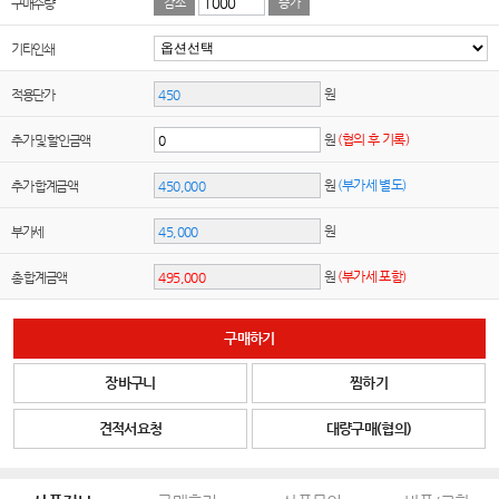
구매수량
감소
증가
기타인쇄
원
적용단가
원
(협의 후 기록)
추가 및 할인금액
원
(부가세 별도)
추가 합계금액
원
부가세
원
(부가세 포함)
총 합계금액
구매하기
장바구니
찜하기
견적서요청
대량구매(협의)