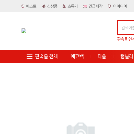
판촉물
인
판촉물 전체
에코백
타올
텀블러