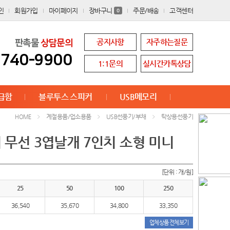
인
회원가입
마이페이지
장바구니
주문/배송
고객센터
0
공지사항
자주하는질문
판촉물
상담문의
8740-9900
1:1문의
실시간카톡상담
급함
블루투스 스피커
USB메모리
계절용품/업소용품
USB선풍기/부채
탁상용선풍기
HOME
 무선 3엽날개 7인치 소형 미니
[단위 : 개/원]
25
50
100
250
36,540
35,670
34,800
33,350
업체상품 전체보기