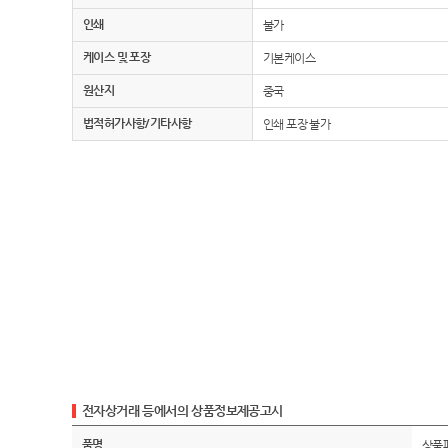
인쇄
불가
케이스 및 포장
기본케이스
원산지
중국
법적허가사항/기타사항
인쇄 포장 불가
전자상거래 등에서의 상품정보제공고시
품명
상품