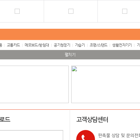
품
교통카드
메모보드/받침대
공기청정기
가습기
조명/스탠드
생활전자기기
기
펼치기
업로드
고객상담센터
판촉물 상담 및 문의전