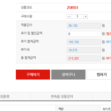
상품코드
258103
구매수량
감
증
적용단가
원
추가 및 할인금액
원
(협
소
가
추가 합계금액
원
(부
부가세
원
총 합계금액
원
(부
구매하기
장바구니
찜하기
 상품평
판촉물 상품문의
색상
화이트