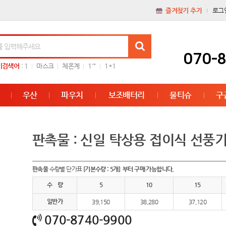
즐겨찾기 추가
로그
070-
기검색어
:
1
마스크
체온계
1'"
1*1
우산
파우치
보조배터리
물티슈
구
판촉물 : 신일 탁상용 접이식 선풍기
판촉물
수량별 단가표
[기본수량 : 5개] 부터 구매 가능합니다.
수 량
5
10
15
일반가
39,150
38,280
37,120
070-8740-9900