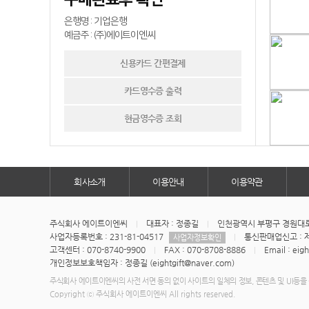
은행명 : 기업은행
예금주 : (주)에이트이엔씨
신용카드 간편결제
카드영수증 출력
현금영수증 조회
회사소개
이용안내
이용약관
주식회사 에이트이엔씨
대표자 : 정종길
인천광역시 부평구 경원대로1
사업자등록번호 : 231-81-04517
통신판매업신고 : 제
사업자정보확인
고객센터 : 070-8740-9900
FAX : 070-8708-8886
Email : eig
개인정보보호책임자 : 정종길 (eightgift@naver.com)
주식회사 에이트이엔씨의 사전 서면 동의 없이 사이트의 일체의 정보, 콘텐츠 및 UI등을 
Copyright ⓒ 주식회사 에이트이엔씨 All rights reserved.