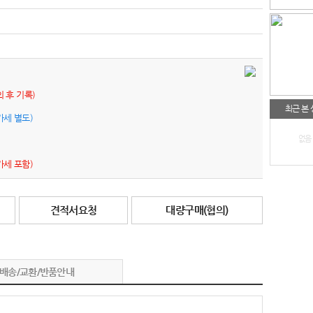
의 후 기록)
최근 본
가세 별도)
없음
가세 포함)
견적서요청
대량구매(협의)
배송/교환/반품안내