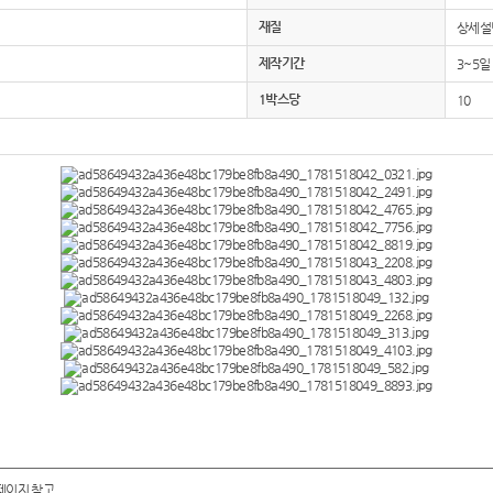
재질
상세설
제작기간
3~5일
1박스당
10
페이지 참고