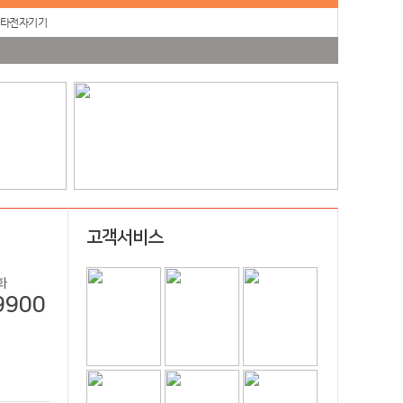
타전자기기
고객서비스
화
9900