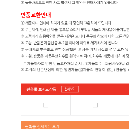
⑦
물품배송으로 인한 사고 발생시 그 책임은 판매자에게 있습니다
반품교환안내
ⓛ
제품이나 인쇄에 하자가 있을 때 당연히 교환하여 드립니다
.
②
주문제작
,
인쇄된 제품
,
홍포용 스티커 부착등 제품의 재사용이 불가능한
③
고객에게 최종확인을 받은 시안은 오타나 문구의 착오에 대한 모든 책
④
교환
,
반품은 제품납품 후
7
일 이내에 이의를 제기하셔야 합니다
.
⑤
구매자의 부주의로 인한 상품훼손 및 상품 가치 상실의 경우 교환 
⑥
교환
,
반품은 제품우선회수를 원칙으로 하며
,
회수된 제품에 대하여 
*
제품하자로 인한 반품교환처리 순서
:
①
제품회수
→②
당사
A/S
팀 
⑦
고객의 단순변심에 의한 일반제품
(
원제품의 변형이 없는
)
반품일 
판촉물 브랜드상품
전체보기
판촉물 전체메뉴 보기