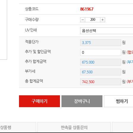
상품코드
861967
구매수량
감
증
UV인쇄
적용단가
원
소
가
추가 및 할인금액
원
(협
추가 합계금액
원
(부
부가세
원
총 합계금액
원
(부
구매하기
장바구니
찜하기
 상품평
판촉물 상품문의