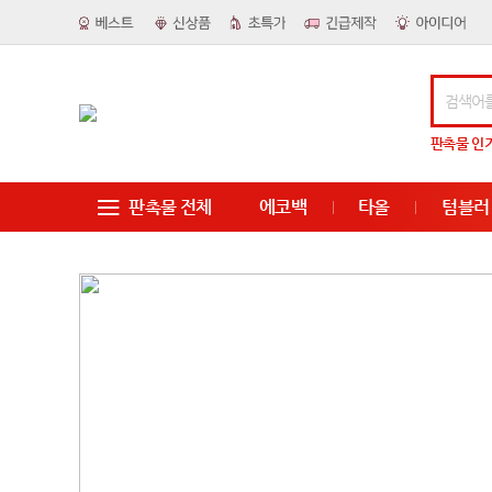
판촉물
인
판촉물 전체
에코백
타올
텀블러