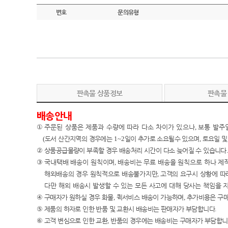
번호
문의유형
판촉물 상품정보
판촉물
배송안내
①
주문된 상품은 제품과 수량에 따라 다소 차이가 있으나
,
보통 발주
(
도서 산간지역의 경우에는
1~2
일이 추가로 소요될수 있으며
,
토요일 및
②
상품공급물량이 부족할 경우 배송처리 시간이 다소 늦어질 수 있습니다
.
③
국내택배 배송이
원칙이며
,
배송비는 무료 배송을 원칙으로 하나 제
해외배송의 경우 원칙적으로 배송불가지만
,
고객의 요구시 상황에 따
다만 해외 배송시 발생할 수 있는 모든 사고에 대해 당사는 책임
을 
④
구매자가 원하실 경우 화물
,
퀵서비스 배송이 가능하며
,
추가비용은 구
⑤
제품의 하자로 인한 반품 및 교환시 배송비는 판매자가 부담합니다
.
⑥
고객 변심으로 인한 교환
,
반품의 경우에는 배송비는 구매자가 부담합