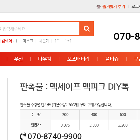
즐겨찾기 추가
로그
070-
기검색어
:
1
마스크
체온계
1'"
1*1
우산
파우치
보조배터리
물티슈
구
판촉물 : 맥세이프 맥피크 DIY톡
판촉물
수량별 단가표
[기본수량 : 200개] 부터 구매 가능합니다.
수 량
200
400
600
일반가
3,375
3,300
3,200
070-8740-9900