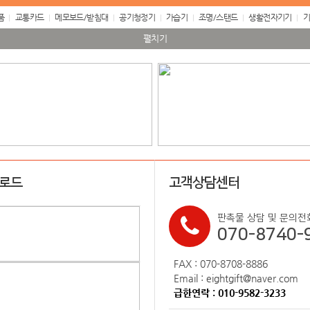
품
교통카드
메모보드/받침대
공기청정기
가습기
조명/스탠드
생활전자기기
기
펼치기
업로드
고객상담센터
판촉물 상담 및 문의전
070-8740-
FAX : 070-8708-8886
Email : eightgift@naver.com
급한연락 : 010-9582-3233