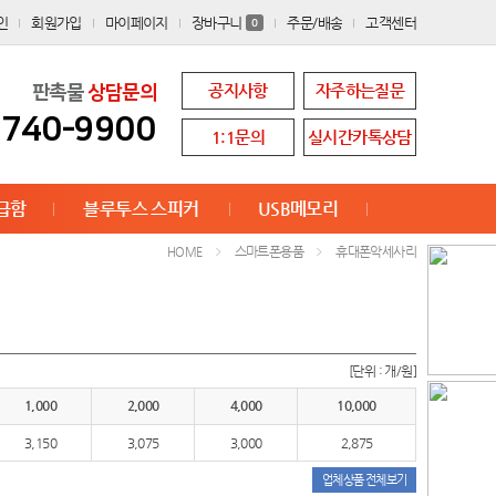
인
회원가입
마이페이지
장바구니
주문/배송
고객센터
0
공지사항
자주하는질문
판촉물
상담문의
8740-9900
1:1문의
실시간카톡상담
급함
블루투스 스피커
USB메모리
스마트폰용품
휴대폰악세사리
HOME
[단위 : 개/원]
1,000
2,000
4,000
10,000
3,150
3,075
3,000
2,875
업체상품 전체보기