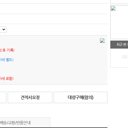
최근 본
의 후 기록)
없음
가세 별도)
가세 포함)
견적서요청
대량구매(협의)
배송/교환/반품안내