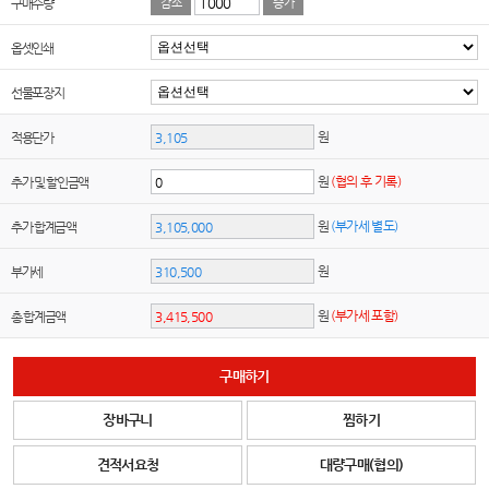
구매수량
감소
증가
옵셋인쇄
선물포장지
원
적용단가
원
(협의 후 기록)
추가 및 할인금액
원
(부가세 별도)
추가 합계금액
원
부가세
원
(부가세 포함)
총 합계금액
구매하기
장바구니
찜하기
견적서요청
대량구매(협의)