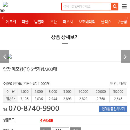
0
에코백
타올
텀블러
우산
파우치
보조배터리
물티슈
구급함
상품 상세보기
양장 메모함(대) 5색지형/200매
수량별 단가표
[기본수량 : 1,000개]
[단위 : 개/원]
수 량
1,000
2,000
3,000
5,000
10,000
20,000
50,000
일반가
3,105
3,036
2,944
2,898
2,829
2,760
2,645
070-8740-9900
업체상품 전체보기
Tel.
상품코드
498608