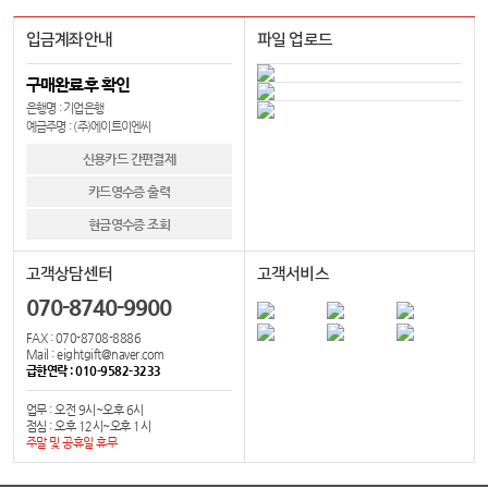
입금계좌안내
파일 업로드
구매완료후 확인
은행명 : 기업은행
예금주명 : (주)에이트이엔씨
신용카드 간편결제
카드영수증 출력
현금영수증 조회
고객상담센터
고객서비스
070-8740-9900
FAX : 070-8708-8886
Mail : eightgift@naver.com
급한연락 : 010-9582-3233
업무 : 오전 9시~오후 6시
점심 : 오후 12시~오후 1시
주말 및 공휴일 휴무