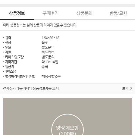
상품정보
구매후기
상품문의
반품/교환
아래 상품정보는 실제 상품과 차이가 있을수 있습니다
· 규격
164*89*18
· 색상
옵셋
· 인쇄
별도문의
· 재질
하드커버
· 케이스 및 포장
별도문의
· 제작기간
약10~14일
· 원산지
중국
· 1박스당
· 법적허가사항/기타사항
해당사항없음
전자상거래 등에서의 상품정보제공 고시
보기