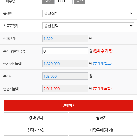
구매수량
감소
증가
옵셋인쇄
선물포장지
원
적용단가
원
(협의 후 기록)
추가 및 할인금액
원
(부가세 별도)
추가 합계금액
원
부가세
원
(부가세 포함)
총 합계금액
구매하기
장바구니
찜하기
견적서요청
대량구매(협의)