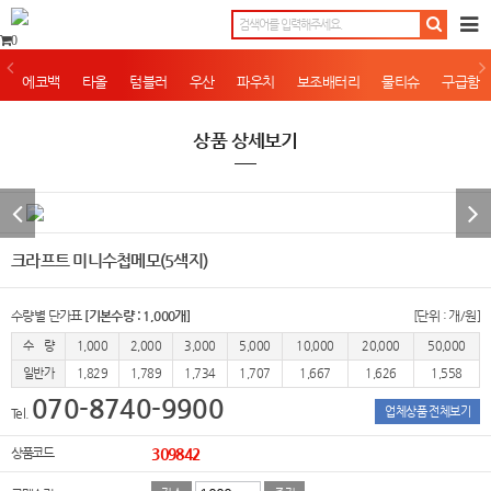
0
에코백
타올
텀블러
우산
파우치
보조배터리
물티슈
구급함
상품 상세보기
크라프트 미니수첩메모(5색지)
수량별 단가표
[기본수량 : 1,000개]
[단위 : 개/원]
수 량
1,000
2,000
3,000
5,000
10,000
20,000
50,000
일반가
1,829
1,789
1,734
1,707
1,667
1,626
1,558
070-8740-9900
업체상품 전체보기
Tel.
상품코드
309842