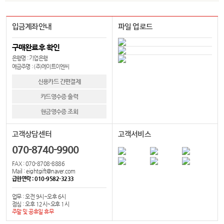
입금계좌안내
파일 업로드
구매완료후 확인
은행명 : 기업은행
예금주명 : (주)에이트이엔씨
신용카드 간편결제
카드영수증 출력
현금영수증 조회
고객상담센터
고객서비스
070-8740-9900
FAX : 070-8708-8886
Mail : eightgift@naver.com
급한연락 : 010-9582-3233
업무 : 오전 9시~오후 6시
점심 : 오후 12시~오후 1시
주말 및 공휴일 휴무