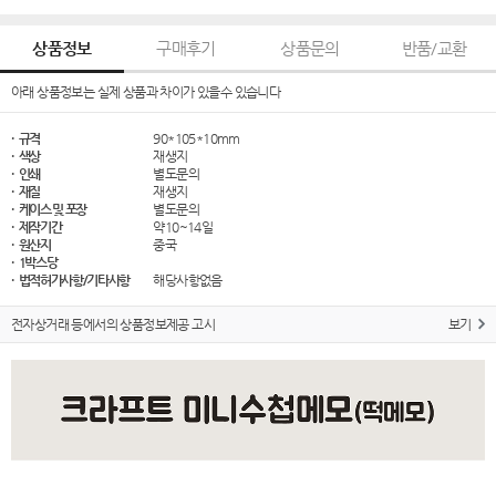
상품정보
구매후기
상품문의
반품/교환
아래 상품정보는 실제 상품과 차이가 있을수 있습니다
· 규격
90*105*10mm
· 색상
재생지
· 인쇄
별도문의
· 재질
재생지
· 케이스 및 포장
별도문의
· 제작기간
약10~14일
· 원산지
중국
· 1박스당
· 법적허가사항/기타사항
해당사항없음
전자상거래 등에서의 상품정보제공 고시
보기