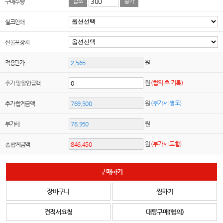
구매수량
감소
증가
실크인쇄
선물포장지
원
적용단가
원
(협의 후 기록)
추가 및 할인금액
원
(부가세 별도)
추가 합계금액
원
부가세
원
(부가세 포함)
총 합계금액
구매하기
장바구니
찜하기
견적서요청
대량구매(협의)