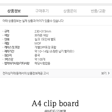
상품정보
구매후기
상품문의
반품/교환
아래 상품정보는 실제 상품과 차이가 있을수 있습니다
· 규격
230*315mm
· 색상
브라운 색상
· 인쇄
실크 1도인쇄 별도
· 재질
MDF
· 케이스 및 포장
개별OPP포장 포함
· 제작기간
약 10~14일 (소량은 납기 빨라요!)
· 원산지
중국
· 1박스당
약 100개
· 법적허가사항/기타사항
해당사항없음
전자상거래 등에서의 상품정보제공 고시
보기