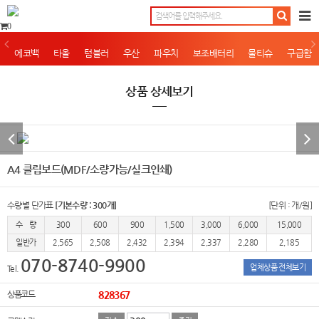
0
에코백
타올
텀블러
우산
파우치
보조배터리
물티슈
구급함
상품 상세보기
A4 클립보드(MDF/소량가능/실크인쇄)
수량별 단가표
[기본수량 : 300개]
[단위 : 개/원]
수 량
300
600
900
1,500
3,000
6,000
15,000
일반가
2,565
2,508
2,432
2,394
2,337
2,280
2,185
070-8740-9900
업체상품 전체보기
Tel.
상품코드
828367