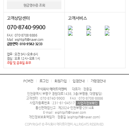
현금영수증 조회
고객상담센터
고객서비스
070-8740-9900
FAX : 070-8708-8886
Mail : eightgift@naver.com
급한연락 : 010-9582-3233
업무 : 오전 9시~오후 6시
점심 : 오후 12시~오후 1시
주말 및 공휴일 휴무
PC버전
로그인
회원가입
입점안내
가맹점안내
주식회사 에이트이엔씨
대표자 : 정종길
인천광역시 부평구 경원대로1438, 3층(부평동, 대영빌딩)
고객센터 : 070-8740-9900
FAX : 070-8708-8886
사업자등록번호 : 231-81-04517
사업자정보확인
통신판매업신고 : 제2024-인천부평-2914호
E-mail : eightgift@naver.com
개인정보보호책임자 : 정종길 (eightgift@naver.com)
COPYRIGHT © 주식회사 에이트이엔씨 ALL RIGHTS RESERVED.