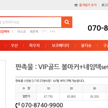
즐겨찾기 추가
로그
070-
기검색어
:
1
마스크
체온계
1'"
1*1
우산
파우치
보조배터리
물티슈
구
판촉물 : VIP골드 볼마커+네임텍se
판촉물
수량별 단가표
[기본수량 : 10개] 부터 구매 가능합니다.
수 량
10
20
30
일반가
87,750
85,800
83,200
070-8740-9900