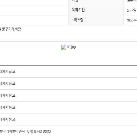
알루미
제작기간
5~7일
1박스당
별도문
할 문구기재바람 -
페이지 참고
페이지 참고
페이지 참고
페이지 참고
페이지 참고
사 에이트이엔씨 : 070-8740-9900