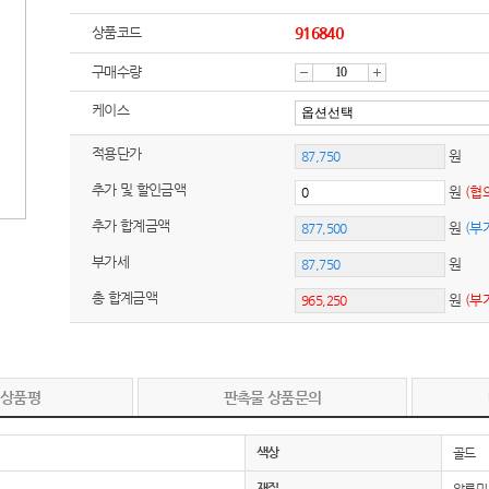
상품코드
916840
구매수량
감
증
케이스
적용단가
원
소
가
추가 및 할인금액
원
(협
추가 합계금액
원
(부
부가세
원
총 합계금액
원
(부
 상품평
판촉물 상품문의
색상
골드
재질