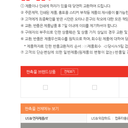
ⓛ
제품이나 인쇄에 하자가 있을 때 당연히 교환하여 드립니다
.
②
주문제작
,
인쇄된 제품
,
홍포용 스티커 부착등 제품의 재사용이 불가능한
③
고객에게 최종확인을 받은 시안은 오타나 문구의 착오에 대한 모든 책
④
교환
,
반품은 제품납품 후
7
일 이내에 이의를 제기하셔야 합니다
.
⑤
구매자의 부주의로 인한 상품훼손 및 상품 가치 상실의 경우 교환 
⑥
교환
,
반품은 제품우선회수를 원칙으로 하며
,
회수된 제품에 대하여 
*
제품하자로 인한 반품교환처리 순서
:
①
제품회수
→②
당사
A/S
팀 
⑦
고객의 단순변심에 의한 일반제품
(
원제품의 변형이 없는
)
반품일 
판촉물 브랜드상품
전체보기
판촉물 전체메뉴 보기
USB/전자제품/IT
USB/외장하드
컴퓨터용