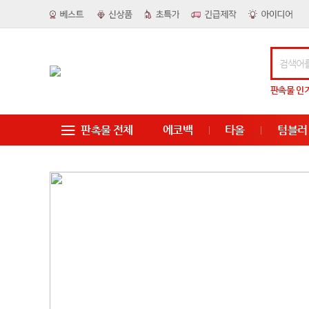
판촉물
인
판촉물 전체
에코백
타올
텀블러