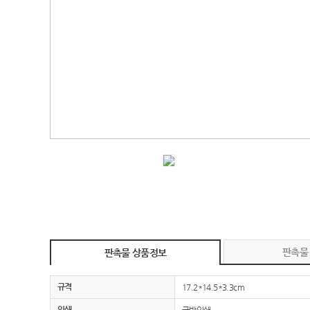
판촉물
판촉물 상품정보
규격
17.2*14.5*3.3cm
인쇄