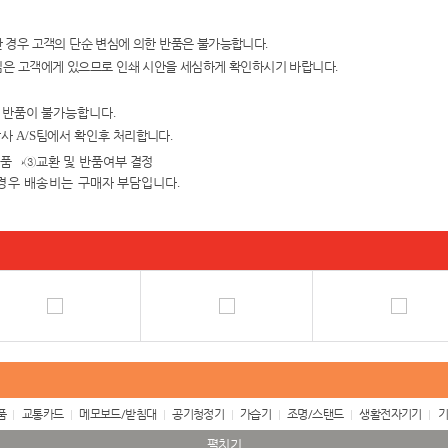
 경우 고객의 단순 변심에 의한
반품은 불가능합니다
.
임은 고객에게 있으
므로 인쇄 시안을
세심하게 확인하시기 바랍니다
.
및 반품이 불가능합니다
.
당사
A/S
팀에서 확인
후 처리합니다
.
검품
→③
교환 및 반품여
부 결정
경우 배송비는 구매자
부담입니다
.
품
교통카드
메모보드/받침대
공기청정기
가습기
조명/스탠드
생활전자기기
기
펼치기