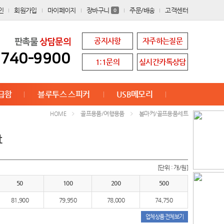
인
회원가입
마이페이지
장바구니
주문/배송
고객센터
0
공지사항
자주하는질문
판촉물
상담문의
8740-9900
1:1문의
실시간카톡상담
급함
블루투스 스피커
USB메모리
골프용품/여행용품
볼마커/골프용품세트
HOME
t
[단위 : 개/원]
50
100
200
500
81,900
79,950
78,000
74,750
업체상품 전체보기