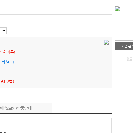
최근 본
의 후 기록)
없음
가세 별도)
가세 포함)
배송/교환/반품안내