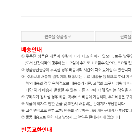
판촉물 상품정보
판촉물
배송안내
①
주문된 상품은 제품과 수량에 따라 다소 차이가 있으나
,
보통 발주
(
도서 산간지역의 경우에는
1~2
일이 추가로 소요될수 있으며
,
토요일 및
②
상품공급물량이 부족할 경우 배송처리 시간이 다소 늦어질 수 있습니다
.
③
국내택배 배송이
원칙이며
,
배송비는 무료 배송을 원칙으로 하나 제
해외배송의 경우 원칙적으로 배송불가지만
,
고객의 요구시 상황에 따
다만 해외 배송시 발생할 수 있는 모든 사고에 대해 당사는 책임
을 
④
구매자가 원하실 경우 화물
,
퀵서비스 배송이 가능하며
,
추가비용은 구
⑤
제품의 하자로 인한 반품 및 교환시 배송비는 판매자가 부담합니다
.
⑥
고객 변심으로 인한 교환
,
반품의 경우에는 배송비는 구매자가 부담합
⑦
물품배송으로 인한 사고 발생시 그 책임은 판매자에게 있습니다
반품교환안내