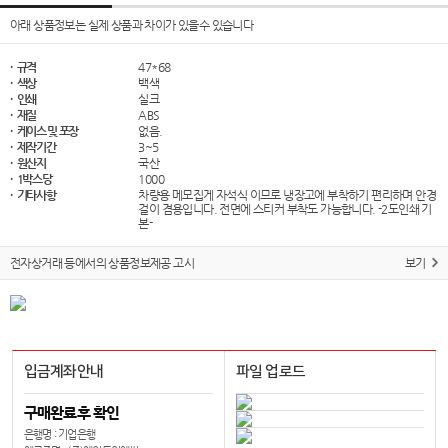
아래 상품정보는 실제 상품과 차이가 있을수 있습니다
· 규격
47*68
· 색상
백색
· 인쇄
실크
· 재질
ABS
· 케이스 및 포장
없음.
· 제작기간
3~5
· 원산지
국산
· 1박스당
1000
· 기타사항
차량용 메모집게 자석식 이므로 냉장고에 부착하기 편리하며 안경
걸이 겸용입니다. 전면에 스티커 부착도 가능합니다. -2도인쇄 기
본-
전자상거래 등에서의 상품정보제공 고시
보기
입금계좌안내
파일 업로드
구매완료후 확인
은행명 : 기업은행