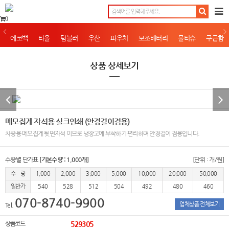
0
에코백
타올
텀블러
우산
파우치
보조배터리
물티슈
구급함
상품 상세보기
메모집게 자석용 실크인쇄 (안경걸이겸용)
차량용 메모집게 뒷면자석 이므로 냉장고에 부착하기 편리하며 안경걸이 겸용입니다.
수량별 단가표
[기본수량 : 1,000개]
[단위 : 개/원]
수 량
1,000
2,000
3,000
5,000
10,000
20,000
50,000
일반가
540
528
512
504
492
480
460
070-8740-9900
업체상품 전체보기
Tel.
상품코드
529305