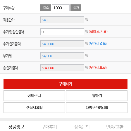
구매수량
감소
증가
원
적용단가
원
(협의 후 기록)
추가 및 할인금액
원
(부가세 별도)
추가 합계금액
원
부가세
원
(부가세 포함)
총 합계금액
구매하기
장바구니
찜하기
견적서요청
대량구매(협의)
상품정보
구매후기
상품문의
반품/교환