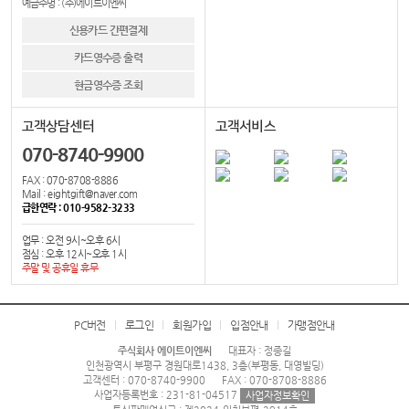
예금주명 : (주)에이트이엔씨
신용카드 간편결제
카드영수증 출력
현금영수증 조회
고객상담센터
고객서비스
070-8740-9900
FAX : 070-8708-8886
Mail : eightgift@naver.com
급한연락 : 010-9582-3233
업무 : 오전 9시~오후 6시
점심 : 오후 12시~오후 1시
주말 및 공휴일 휴무
PC버전
로그인
회원가입
입점안내
가맹점안내
주식회사 에이트이엔씨
대표자 : 정종길
인천광역시 부평구 경원대로1438, 3층(부평동, 대영빌딩)
고객센터 : 070-8740-9900
FAX : 070-8708-8886
사업자등록번호 : 231-81-04517
사업자정보확인