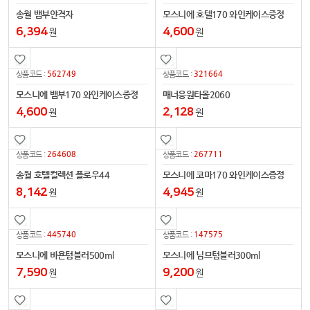
송월 뱀부얀격자
모스니에 호텔170 와인케이스증정
6,394
4,600
원
원
562749
321664
상품코드 :
상품코드 :
모스니에 뱀부170 와인케이스증정
매너응원타올2060
4,600
2,128
원
원
264608
267711
상품코드 :
상품코드 :
송월 호텔컬렉션 플로우44
모스니에 코마170 와인케이스증정
8,142
4,945
원
원
445740
147575
상품코드 :
상품코드 :
모스니에 바욘텀블러500ml
모스니에 님므텀블러300ml
7,590
9,200
원
원