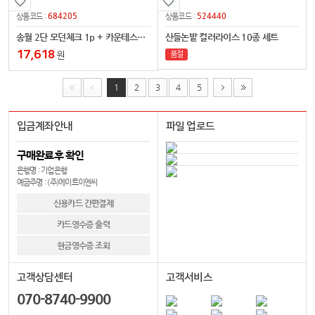
684205
524440
상품코드 :
상품코드 :
송월 2단 모던체크 1p + 카운테스마라 센치2p
산들논밭 컬러라이스 10종 세트
17,618
원
품절
1
2
3
4
5
입금계좌안내
파일 업로드
구매완료후 확인
은행명 : 기업은행
예금주명 : (주)에이트이엔씨
신용카드 간편결제
카드영수증 출력
현금영수증 조회
고객상담센터
고객서비스
070-8740-9900