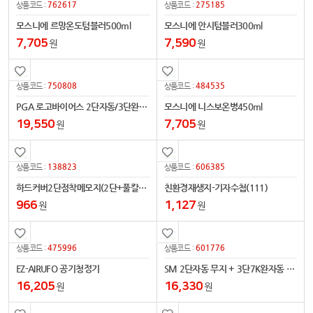
762617
275185
상품코드 :
상품코드 :
모스니에 르망온도텀블러500ml
모스니에 안시텀블러300ml
7,705
7,590
원
원
750808
484535
상품코드 :
상품코드 :
PGA 로고바이어스 2단자동/3단완자 우산세트
모스니에 니스보온병450ml
19,550
7,705
원
원
138823
606385
상품코드 :
상품코드 :
하드커버2단점착메모지(2단+풀칼라필름지-대036)
친환경재생지-기자수첩(111)
966
1,127
원
원
475996
601776
상품코드 :
상품코드 :
EZ-AIRUFO 공기청정기
SM 2단자동 무지 + 3단7K완자동 무지(5칼라) 우산세트
16,205
16,330
원
원