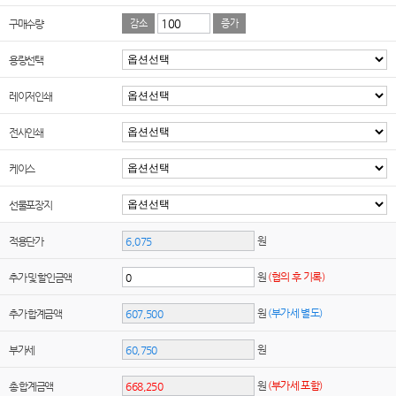
구매수량
감소
증가
용량선택
레이저인쇄
전사인쇄
케이스
선물포장지
원
적용단가
원
(협의 후 기록)
추가 및 할인금액
원
(부가세 별도)
추가 합계금액
원
부가세
원
(부가세 포함)
총 합계금액