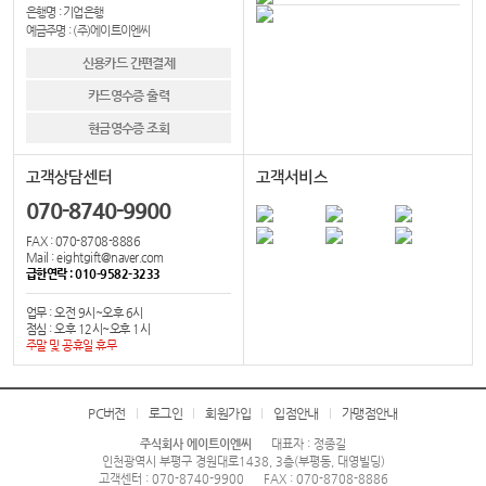
은행명 : 기업은행
예금주명 : (주)에이트이엔씨
신용카드 간편결제
카드영수증 출력
현금영수증 조회
고객상담센터
고객서비스
070-8740-9900
FAX : 070-8708-8886
Mail : eightgift@naver.com
급한연락 : 010-9582-3233
업무 : 오전 9시~오후 6시
점심 : 오후 12시~오후 1시
주말 및 공휴일 휴무
PC버전
로그인
회원가입
입점안내
가맹점안내
주식회사 에이트이엔씨
대표자 : 정종길
인천광역시 부평구 경원대로1438, 3층(부평동, 대영빌딩)
고객센터 : 070-8740-9900
FAX : 070-8708-8886