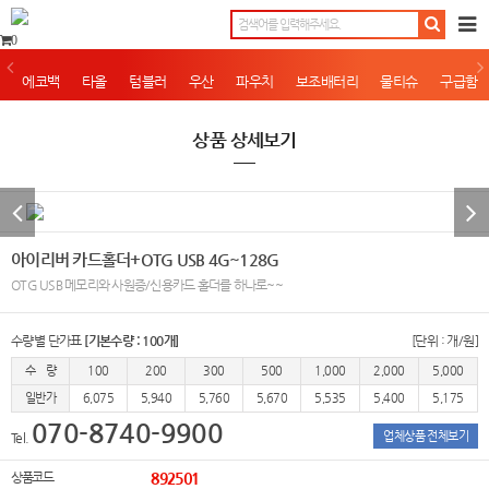
0
에코백
타올
텀블러
우산
파우치
보조배터리
물티슈
구급함
상품 상세보기
아이리버 카드홀더+OTG USB 4G~128G
OTG USB 메모리와 사원증/신용카드 홀더를 하나로~~
수량별 단가표
[기본수량 : 100개]
[단위 : 개/원]
수 량
100
200
300
500
1,000
2,000
5,000
일반가
6,075
5,940
5,760
5,670
5,535
5,400
5,175
070-8740-9900
업체상품 전체보기
Tel.
상품코드
892501