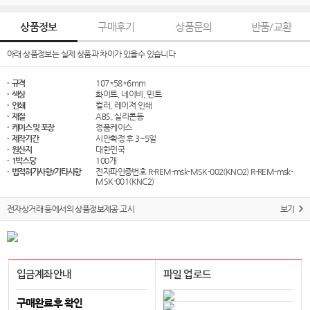
상품정보
구매후기
상품문의
반품/교환
아래 상품정보는 실제 상품과 차이가 있을수 있습니다
· 규격
107*58*6mm
· 색상
화이트, 네이비, 민트
· 인쇄
컬러, 레이져 인쇄
· 재질
ABS, 실리콘등
· 케이스 및 포장
정품케이스
· 제작기간
시안확정 후 3~5일
· 원산지
대한민국
· 1박스당
100개
· 법적허가사항/기타사항
전자파인증번호 R-REM-msk-MSK-002(KNO2) R-REM-msk-
MSK-001(KNC2)
전자상거래 등에서의 상품정보제공 고시
보기
입금계좌안내
파일 업로드
구매완료후 확인