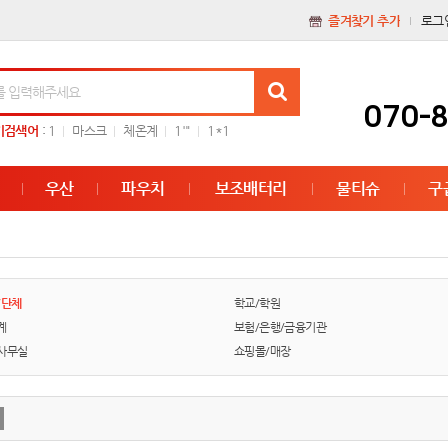
즐겨찾기 추가
로그
070-
기검색어
:
1
마스크
체온계
1'"
1*1
우산
파우치
보조배터리
물티슈
구
/단체
학교/학원
계
보험/은행/금융기관
사무실
쇼핑몰/매장