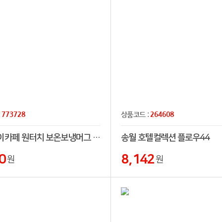
773728
264608
:
상품코드 :
헨느 마이카페 원터치 보온보냉머그 텀블러 350ml
송월 호텔컬렉션 플로우44
0
8,142
원
원