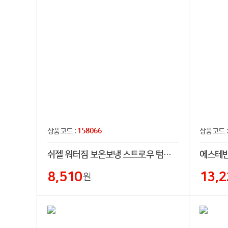
158066
상품코드 :
상품코드 
쉬젤 워터짐 보온보냉 스트로우 텀블러 900ml
8,510
13,2
원