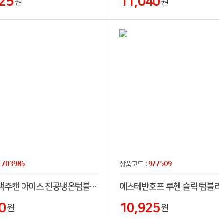
25
11,040
원
원
703986
977509
:
상품코드 :
트레킹 맥주캔 아이스 진공냉온텀블러 650ml
0
10,925
원
원