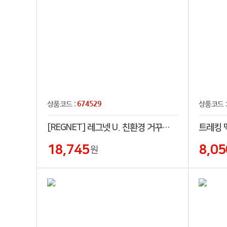
674529
상품코드 :
상품코드 
[REGNET] 레그넷 U. 친환경 거꾸로 우산(펴는자동). 장우산
18,745
8,05
원