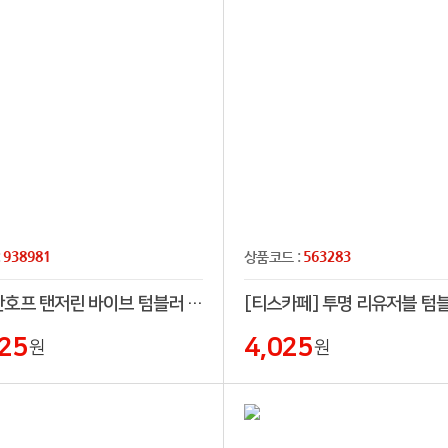
938981
563283
:
상품코드 :
에스테반호프 탠저린 바이브 텀블러 591ml
25
4,025
원
원