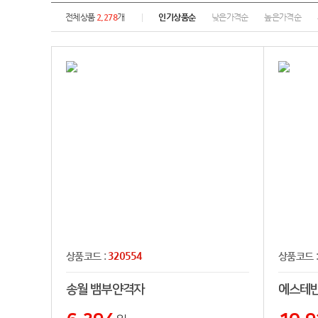
전체상품
2,278
개
인기상품순
낮은가격순
높은가격순
320554
상품코드 :
상품코드 
송월 뱀부얀격자