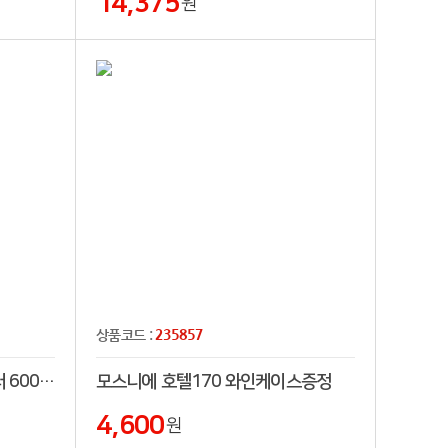
14,375
원
235857
상품코드 :
에스테반호프 루헨 슬릭 텀블러 600ml
모스니에 호텔170 와인케이스증정
4,600
원