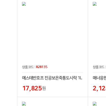
828135
상품코드 :
상품코드 
에스테반호프 진공보온죽통도시락 1L
매너응원
17,825
2,12
원