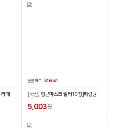
816041
상품코드 :
(당일 인쇄출고) 헨느 보온보냉 라떼텀블러 500ml
[국산, 항균마스크 필터10장]폐렴균항균 면 덴탈패션 연예인 마스크 호환,재고확보,수출가능
5,003
원