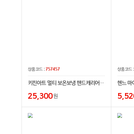
757457
상품코드 :
상품코드 
키친아트 멀티 보온보냉 핸드캐리어 쇼핑카트
25,300
5,52
원