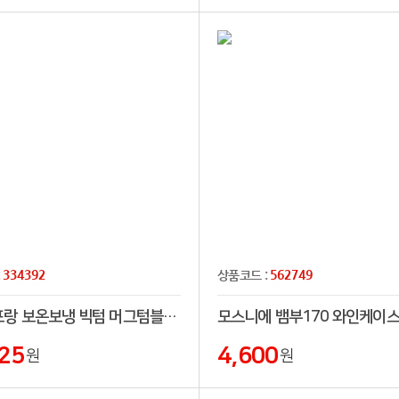
334392
562749
:
상품코드 :
이녹스프랑 보온보냉 빅텀 머그텀블러 1160ml
모스니에 뱀부170 와인케이
25
4,600
원
원