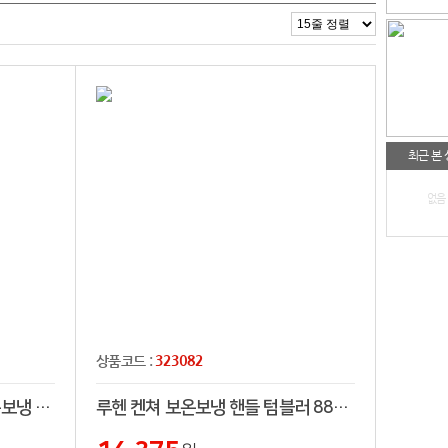
최근 본
없음
323082
상품코드 :
에스테반호프 스마트 진공보온보냉 온도텀블러 500ml
루헨 켄쳐 보온보냉 핸들 텀블러 887ml