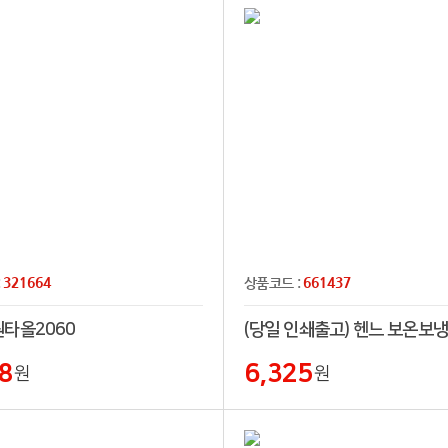
321664
661437
:
상품코드 :
타올2060
8
6,325
원
원