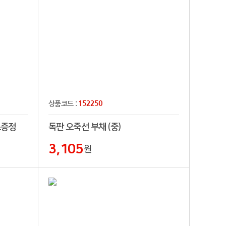
152250
상품코드 :
스증정
독판 오죽선 부채 (중)
3,105
원