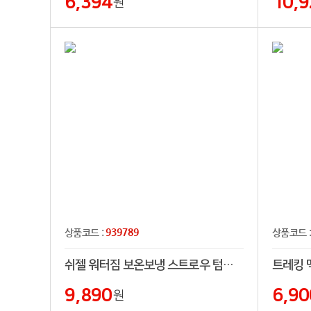
6,394
10,9
원
939789
상품코드 :
상품코드 
쉬젤 워터짐 보온보냉 스트로우 텀블러 1200ml
9,890
6,90
원