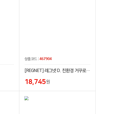
467904
상품코드 :
[REGNET] 레그넷 D. 친환경 거꾸로 우산(접는자동). 장우산
18,745
원