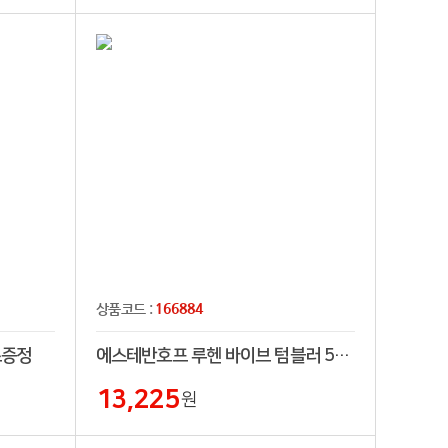
166884
상품코드 :
스증정
에스테반호프 루헨 바이브 텀블러 591ml
13,225
원