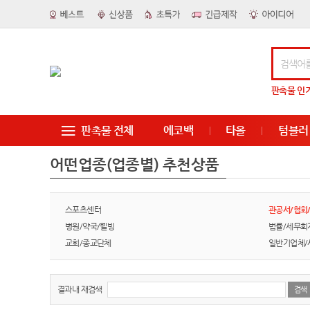
판촉물
인
판촉물 전체
에코백
타올
텀블러
어떤업종(업종별) 추천상품
스포츠센터
관공서/협회
병원/약국/웰빙
법률/세무회
교회/종교단체
일반기업체/
결과내 재검색