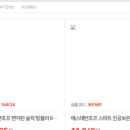
후기많은순
최근등록순
164724
907681
:
상품코드 :
에스테반호프 탠저린 슬릭 텀블러 600ml