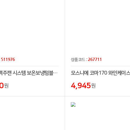
511976
267711
:
상품코드 :
트레킹 맥주캔 시스템 보온보냉텀블러 650ml
모스니에 코마170 와인케이
0
4,945
원
원