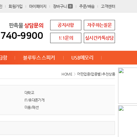
인
회원가입
마이페이지
장바구니
주문/배송
고객센터
0
공지사항
자주하는질문
판촉물
상담문의
8740-9900
1:1문의
실시간카톡상담
급함
블루투스 스피커
USB메모리
HOME
>
어떤업종(업종별) 추천상품
대학교
IT/휴대폰가게
미용/패션