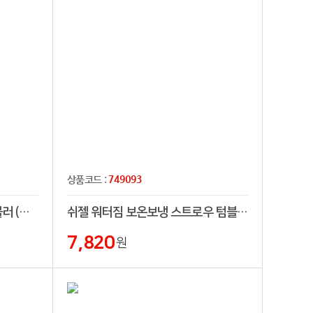
749093
상품코드 :
[티스카페] 투명 리유저블 텀블러 (트라이탄) 530ml (베이직캡)
쉬젤 워터짐 보온보냉 스트로우 텀블러 600ml
7,820
원