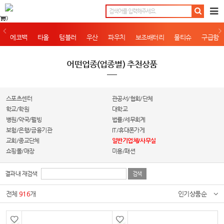
0
에코백
타올
텀블러
우산
파우치
보조배터리
물티슈
구급함
어떤업종(업종별) 추천상품
스포츠센터
관공서/협회/단체
학교/학원
대학교
병원/약국/웰빙
법률/세무회계
보험/은행/금융기관
IT/휴대폰가게
교회/종교단체
일반기업체/사무실
쇼핑몰/매장
미용/패션
결과내 재검색
전체
916
개
인기상품순