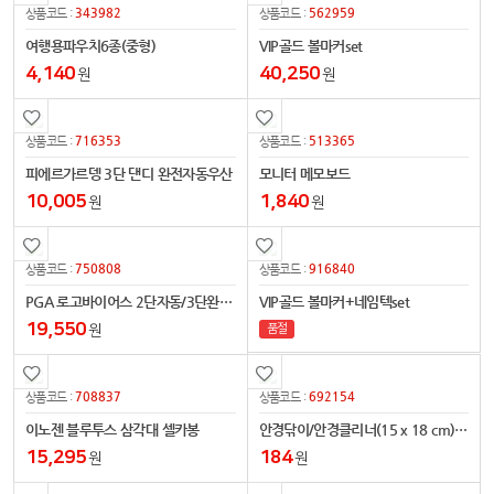
343982
562959
상품코드 :
상품코드 :
여행용파우치6종(중형)
VIP골드 볼마커set
4,140
40,250
원
원
716353
513365
상품코드 :
상품코드 :
피에르가르뎅 3단 댄디 완전자동우산
모니터 메모보드
10,005
1,840
원
원
750808
916840
상품코드 :
상품코드 :
PGA 로고바이어스 2단자동/3단완자 우산세트
VIP골드 볼마커+네임텍set
19,550
원
품절
708837
692154
상품코드 :
상품코드 :
이노젠 블루투스 삼각대 셀카봉
안경닦이/안경클리너(15 x 18 cm)초극세사
15,295
184
원
원