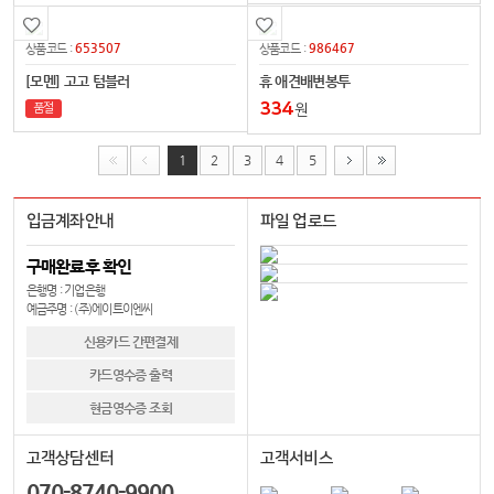
653507
986467
상품코드 :
상품코드 :
[모멘] 고고 텀블러
휴 애견배변봉투
334
원
품절
1
2
3
4
5
입금계좌안내
파일 업로드
구매완료후 확인
은행명 : 기업은행
예금주명 : (주)에이트이엔씨
신용카드 간편결제
카드영수증 출력
현금영수증 조회
고객상담센터
고객서비스
070-8740-9900