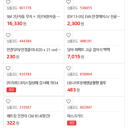
601776
536655
상품코드 :
상품코드 :
SM 2단자동 무지 + 3단7K완자동 무지(5칼라) 우산세트
[DY13-05] EVA 안경케이스/ 선글라스 케이스
16,330
2,300
원
원
444384
488291
상품코드 :
상품코드 :
안경닦이/안경클리너(20 x 21 cm)초극세사
담아 퍼펙트 고급 접이식 백팩
230
7,015
원
원
920783
658904
상품코드 :
상품코드 :
[트라포]크리스탈상패 감사패 TR34
[슈나이더]에센샬볼펜 불투
483
원
품절
310567
662947
상품코드 :
상품코드 :
제트킹 건전지 CM R14(망간)
마스크가드
322
원
품절